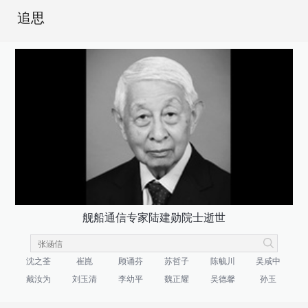
追思
舰船通信专家陆建勋院士逝世
沈之荃
崔崑
顾诵芬
苏哲子
陈毓川
吴咸中
戴汝为
刘玉清
李幼平
魏正耀
吴德馨
孙玉