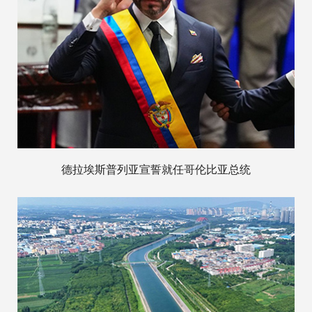
德拉埃斯普列亚宣誓就任哥伦比亚总统