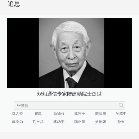
追思
舰船通信专家陆建勋院士逝世
沈之荃
崔崑
顾诵芬
苏哲子
陈毓川
吴咸中
戴汝为
刘玉清
李幼平
魏正耀
吴德馨
孙玉