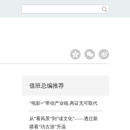
值班总编推荐
"电影+"带动产业链,再证无可取代
从“看风景”到“读文化”——透过新
疆看“访古游”升温