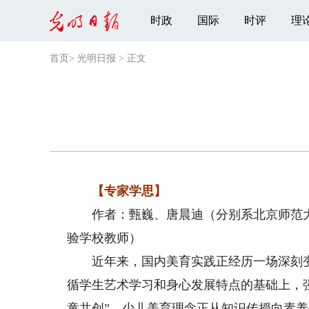
时政
国际
时评
理
首页
>
光明日报
>
正文
【专家学思】
作者：甄巍、唐晨迪（分别系北京师范大
验学校教师）
近年来，国内美育实践正经历一场深刻变
循学生艺术学习和身心发展特点的基础上，强
童共创”，少儿美育理念正从知识传授向素