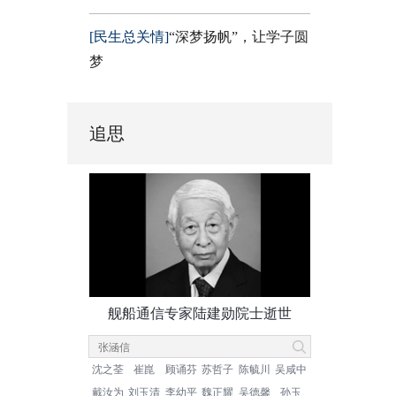
[民生总关情]
“深梦扬帆”，让学子圆
梦
追思
舰船通信专家陆建勋院士逝世
沈之荃
崔崑
顾诵芬
苏哲子
陈毓川
吴咸中
戴汝为
刘玉清
李幼平
魏正耀
吴德馨
孙玉