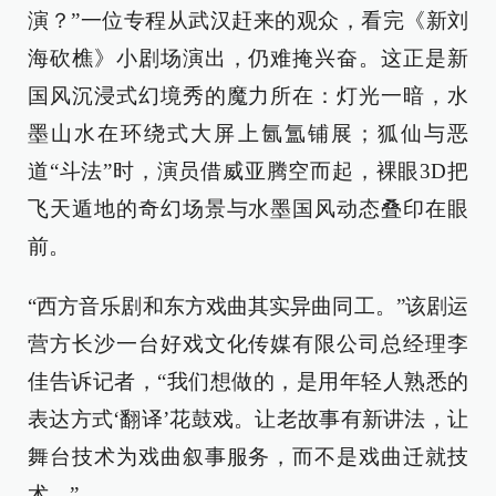
演？”一位专程从武汉赶来的观众，看完《新刘
海砍樵》小剧场演出，仍难掩兴奋。这正是新
国风沉浸式幻境秀的魔力所在：灯光一暗，水
墨山水在环绕式大屏上氤氲铺展；狐仙与恶
道“斗法”时，演员借威亚腾空而起，裸眼3D把
飞天遁地的奇幻场景与水墨国风动态叠印在眼
前。
“西方音乐剧和东方戏曲其实异曲同工。”该剧运
营方长沙一台好戏文化传媒有限公司总经理李
佳告诉记者，“我们想做的，是用年轻人熟悉的
表达方式‘翻译’花鼓戏。让老故事有新讲法，让
舞台技术为戏曲叙事服务，而不是戏曲迁就技
术。”