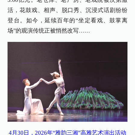
活，花鼓戏、相声、脱口秀、沉浸式话剧纷纷
登台。如今，延续百年的“坐定看戏、鼓掌离
场”的观演传统正被悄然改写……
4月30日，2026年“雅韵三湘”高雅艺术演出活动