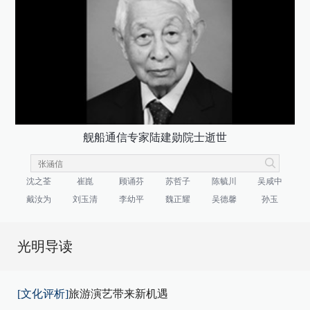
舰船通信专家陆建勋院士逝世
沈之荃
崔崑
顾诵芬
苏哲子
陈毓川
吴咸中
戴汝为
刘玉清
李幼平
魏正耀
吴德馨
孙玉
光明导读
[文化评析]
旅游演艺带来新机遇