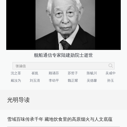
舰船通信专家陆建勋院士逝世
沈之荃
崔崑
顾诵芬
苏哲子
陈毓川
吴咸中
戴汝为
刘玉清
李幼平
魏正耀
吴德馨
孙玉
光明导读
雪域百味传承千年 藏地饮食里的高原烟火与人文底蕴