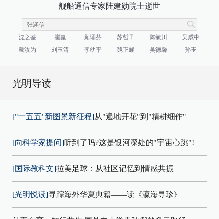
舰船通信专家陆建勋院士逝世
沈之荃
崔崑
顾诵芬
苏哲子
陈毓川
吴咸中
戴汝为
刘玉清
李幼平
魏正耀
吴德馨
孙玉
光明导读
["十五五"新图景新征程]
从"遍地开花"到"精耕细作"
[向科学家提问]
听到了吗?这是银河深处的"宇宙心跳"!
[国际教科文]
拉美足球：从社区记忆到情感共振
[光明悦读]
寻踪海外华夏典籍——读《瀛海寻珍》