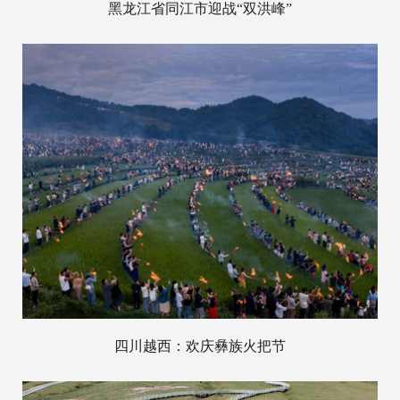
黑龙江省同江市迎战“双洪峰”
四川越西：欢庆彝族火把节