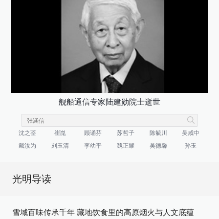
舰船通信专家陆建勋院士逝世
沈之荃
崔崑
顾诵芬
苏哲子
陈毓川
吴咸中
戴汝为
刘玉清
李幼平
魏正耀
吴德馨
孙玉
光明导读
雪域百味传承千年 藏地饮食里的高原烟火与人文底蕴