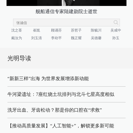
舰船通信专家陆建勋院士逝世
沈之荃
崔崑
顾诵芬
苏哲子
陈毓川
吴咸中
戴汝为
刘玉清
李幼平
魏正耀
吴德馨
孙玉
光明导读
“新新三样”出海 为世界发展增添新动能
牛河梁遗址：7座红烧土坑排列与北斗七星高度相似
洗牙出血、牙齿松动？那是你的口腔在“求救”
【推动高质量发展】“人工智能+”，解锁更多新可能