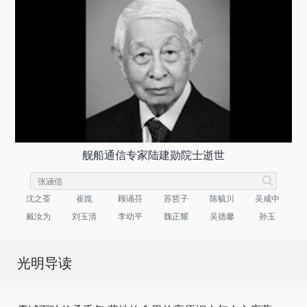
舰船通信专家陆建勋院士逝世
沈之荃
崔崑
顾诵芬
苏哲子
陈毓川
吴咸中
戴汝为
刘玉清
李幼平
魏正耀
吴德馨
孙玉
光明导读