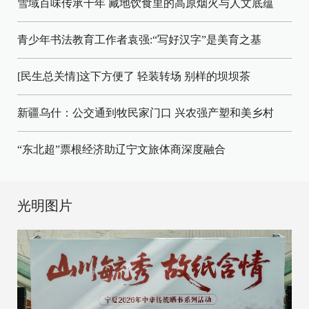
雪域百味传承千年 藏地饮食里的高原烟火与人文底蕴
青少年书法教育工作者袁强:“写好汉字”是美育之基
[民生总关情]这下方便了
轻装转场
别样的坝坝茶
新疆乌什：公交通到牧民家门口
兴农强产塑和美乡村
“东北超”票根经济助辽宁文旅体商深度融合
光明图片