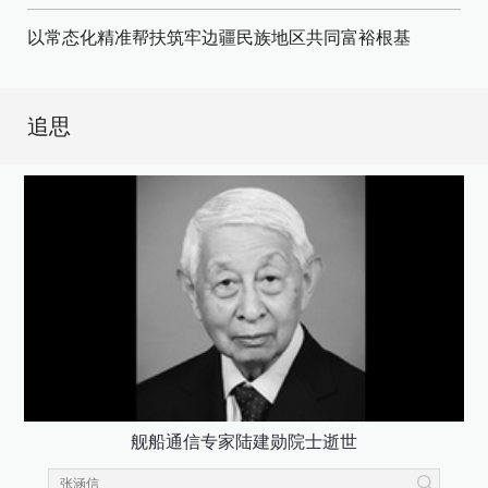
以常态化精准帮扶筑牢边疆民族地区共同富裕根基
追思
舰船通信专家陆建勋院士逝世