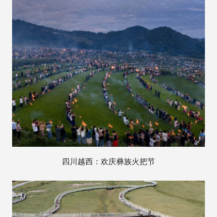
四川越西：欢庆彝族火把节