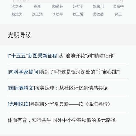
沈之荃
崔崑
顾诵芬
苏哲子
陈毓川
吴咸中
戴汝为
刘玉清
李幼平
魏正耀
吴德馨
孙玉
光明导读
["十五五"新图景新征程]
从"遍地开花"到"精耕细作"
[向科学家提问]
听到了吗?这是银河深处的"宇宙心跳"!
[国际教科文]
拉美足球：从社区记忆到情感共振
[光明悦读]
寻踪海外华夏典籍——读《瀛海寻珍》
休而有育，知行共生 国外中小学春秋假的多元路径