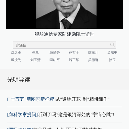
舰船通信专家陆建勋院士逝世
沈之荃
崔崑
顾诵芬
苏哲子
陈毓川
吴咸中
戴汝为
刘玉清
李幼平
魏正耀
吴德馨
孙玉
光明导读
["十五五"新图景新征程]
从"遍地开花"到"精耕细作"
[向科学家提问]
听到了吗?这是银河深处的"宇宙心跳"!