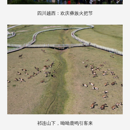
四川越西：欢庆彝族火把节
祁连山下，呦呦鹿鸣引客来