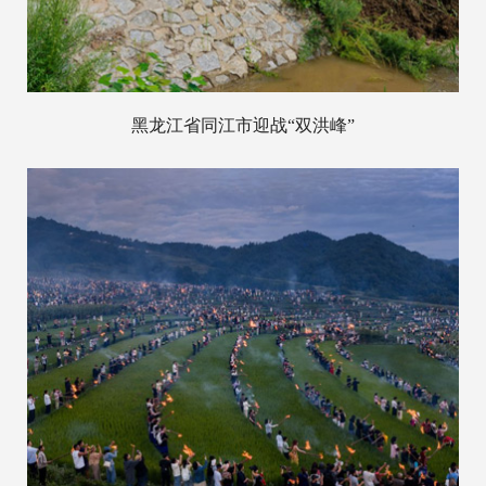
黑龙江省同江市迎战“双洪峰”