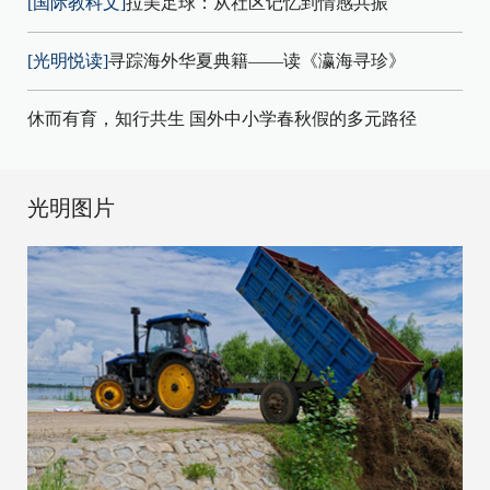
[国际教科文]
拉美足球：从社区记忆到情感共振
[光明悦读]
寻踪海外华夏典籍——读《瀛海寻珍》
休而有育，知行共生 国外中小学春秋假的多元路径
光明图片