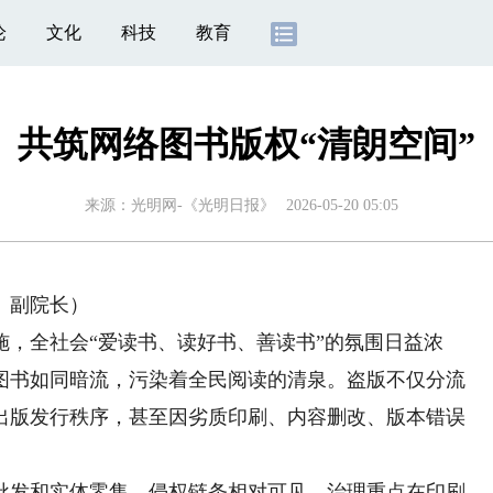
论
文化
科技
教育
共筑网络图书版权“清朗空间”
来源：
光明网-《光明日报》
2026-05-20 05:05
、副院长）
，全社会“爱读书、读好书、善读书”的氛围日益浓
图书如同暗流，污染着全民阅读的清泉。盗版不仅分流
出版发行秩序，甚至因劣质印刷、内容删改、版本错误
发和实体零售，侵权链条相对可见，治理重点在印刷