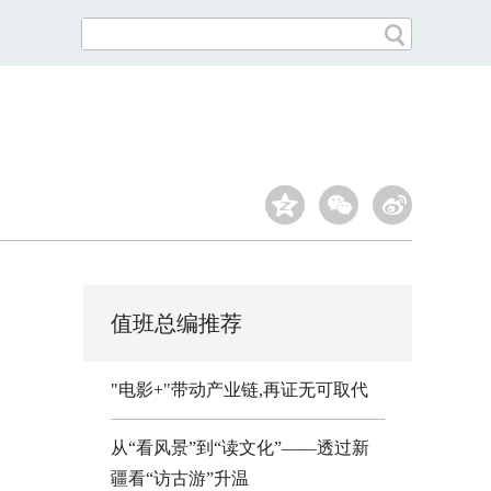
值班总编推荐
"电影+"带动产业链,再证无可取代
从“看风景”到“读文化”——透过新
疆看“访古游”升温