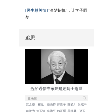
[民生总关情]
“深梦扬帆”，让学子圆
梦
追思
舰船通信专家陆建勋院士逝世
沈之荃
崔崑
顾诵芬
苏哲子
陈毓川
吴咸中
戴汝为
刘玉清
李幼平
魏正耀
吴德馨
孙玉