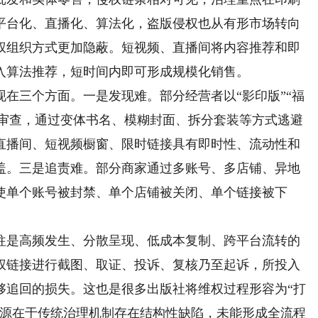
平台化、直播化、算法化，盗版侵权也从有形市场转向
权组织方式更加隐蔽。短视频、直播间将内容推荐和即
入算法推荐，短时间内即可形成规模化销售。
三个方面。一是发现难。部分经营者以“影印版”“福
平台审查，通过变体书名、模糊封面、拆分套装等方式逃避
直播间、短视频橱窗、限时链接具有即时性、流动性和
盖。三是追责难。部分商家通过多账号、多店铺、异地
使单个账号被封禁、单个店铺被关闭、单个链接被下
是高频发生、分散呈现、低成本复制、跨平台流转的
权链接进行截图、取证、投诉、复核乃至起诉，所投入
够追回的损失。这也是很多出版社将维权过程形容为“打
根源在于传统治理机制存在结构性缺陷，未能形成全流程