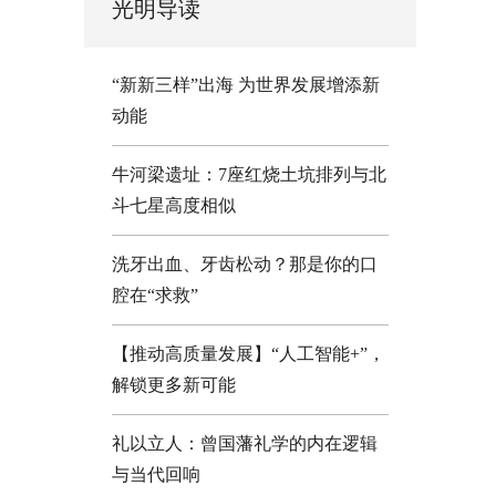
光明导读
“新新三样”出海 为世界发展增添新
动能
牛河梁遗址：7座红烧土坑排列与北
斗七星高度相似
洗牙出血、牙齿松动？那是你的口
腔在“求救”
【推动高质量发展】“人工智能+”，
解锁更多新可能
礼以立人：曾国藩礼学的内在逻辑
与当代回响