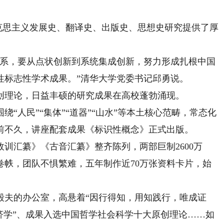
克思主义发展史、翻译史、出版史、思想史研究提供了厚
系，要从点状创新到系统集成创新，努力形成扎根中国
性标志性学术成果。”清华大学党委书记邱勇说。
理论，日益丰硕的研究成果在高校蓬勃涌现。
“人民”“集体”“道器”“山水”等本土核心范畴，常态化
。前不久，讲座配套成果《标识性概念》正式出版。
汇纂》《古音汇纂》整齐陈列，两部巨制2600万
卷帙，团队不惧繁难，五年制作近70万张资料卡片，始
。
夫的办公室，高悬着“因行得知，用知践行，唯成证
济学”、成果入选中国哲学社会科学十大原创理论……如