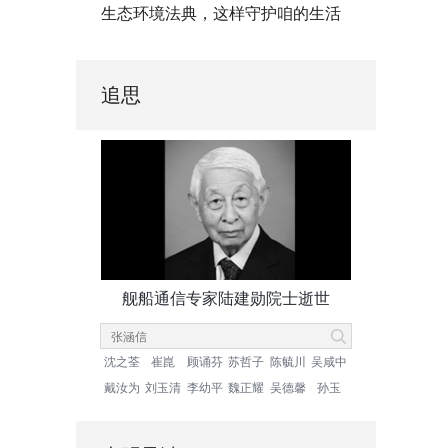
生态环境法典，这样守护咱的生活
追思
舰船通信专家陆建勋院士逝世
沈之荃
崔崑
顾诵芬
苏哲子
陈毓川
吴咸中
戴汝为
刘玉清
李幼平
魏正耀
吴德馨
孙玉