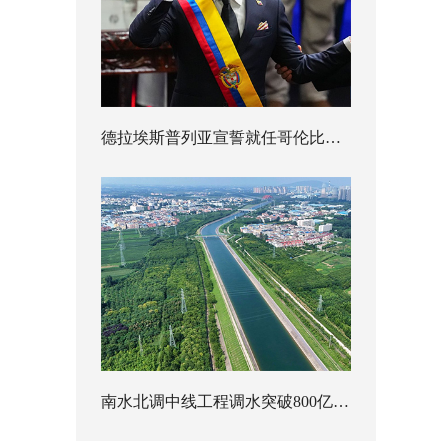
德拉埃斯普列亚宣誓就任哥伦比亚总统
南水北调中线工程调水突破800亿立方米