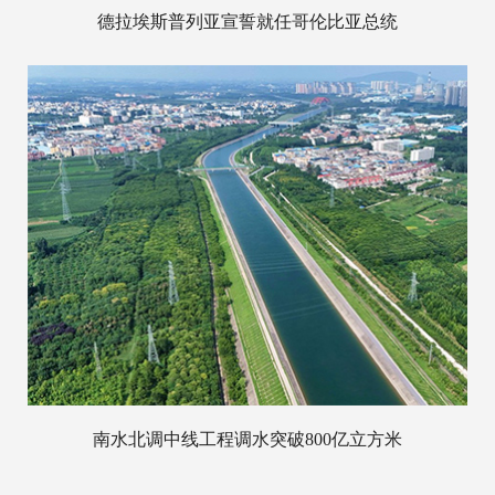
德拉埃斯普列亚宣誓就任哥伦比亚总统
南水北调中线工程调水突破800亿立方米