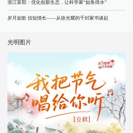
浙江富阳：优化创新生态，让科学家“如鱼得水”
岁月如歌 信短情长——从徐光耀的千封家书谈起
光明图片