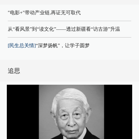
"电影+"带动产业链,再证无可取代
从“看风景”到“读文化”——透过新疆看“访古游”升温
[民生总关情]
“深梦扬帆”，让学子圆梦
追思