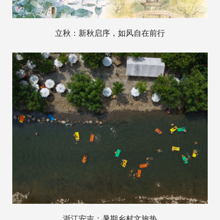
立秋：新秋启序，如风自在前行
浙江安吉：暑期乡村文旅热