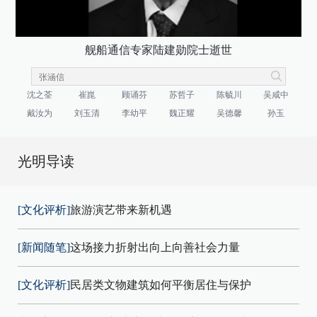
舰船通信专家陆建勋院士逝世
沈之荃
崔崑
顾诵芬
苏哲子
陈毓川
吴咸中
戴汝为
刘玉清
李幼平
魏正耀
吴德馨
孙玉
光明导读
[文化评析]
旅游演艺带来新机遇
[新闻随笔]
这场接力折射出向上向善社会力量
[文化评析]
民居类文物建筑如何平衡居住与保护