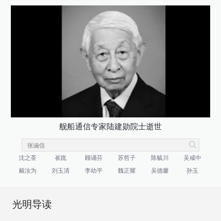
舰船通信专家陆建勋院士逝世
沈之荃
崔崑
顾诵芬
苏哲子
陈毓川
吴咸中
戴汝为
刘玉清
李幼平
魏正耀
吴德馨
孙玉
光明导读