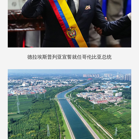
德拉埃斯普列亚宣誓就任哥伦比亚总统