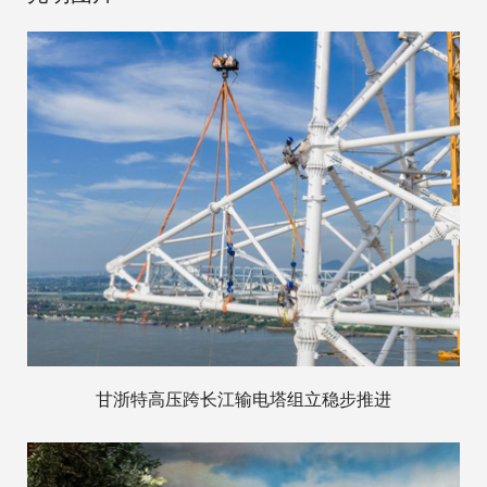
甘浙特高压跨长江输电塔组立稳步推进