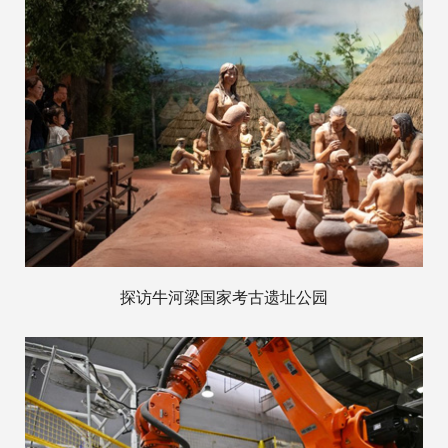
探访牛河梁国家考古遗址公园