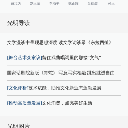
戴汝为
刘玉清
李幼平
魏正耀
吴德馨
孙玉
光明导读
文学漫谈中呈现思想深度 读文学访谈录《东拉西扯》
[舞台艺术众家议]
留住戏曲唱词里的那缕“文气”
国家话剧院新版《青蛇》:写意写实相融 跳出跳进自由
[文化评析]
技术赋能，助推文化新业态蓬勃发展
[推动高质量发展]
文化消费，点亮美好生活
光明图片