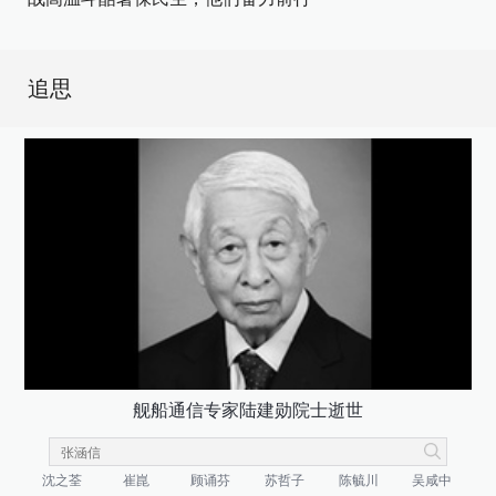
追思
舰船通信专家陆建勋院士逝世
沈之荃
崔崑
顾诵芬
苏哲子
陈毓川
吴咸中