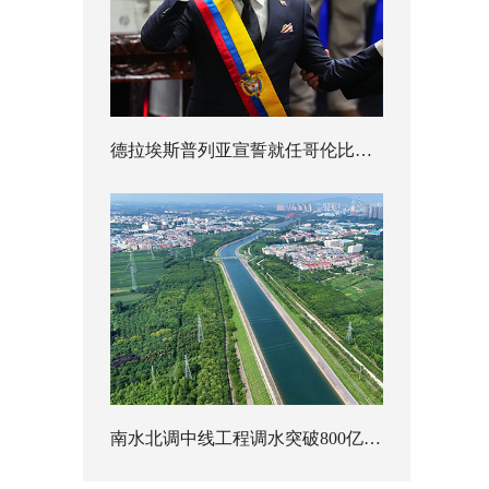
德拉埃斯普列亚宣誓就任哥伦比亚总统
南水北调中线工程调水突破800亿立方米