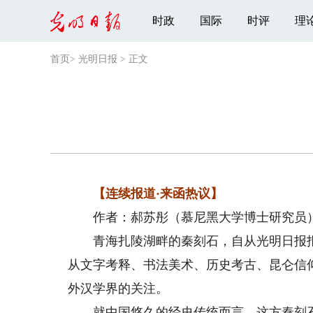
时政
国际
时评
理
首页
>
光明日报
>
正文
【连续报道·来函热议】
作者：郝苏彤（慕尼黑大学博士研究员
青海扎陵湖畔的秦刻石，自从光明日报报
从文字考释、书法美术、历史考古、昆仑信
外汉学界的关注。
就中国悠久的经史传统而言，这方秦刻石所