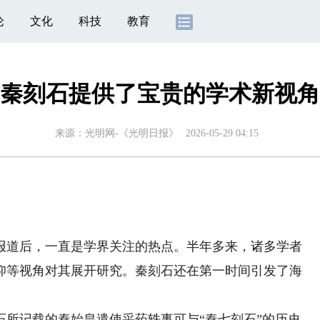
论
文化
科技
教育
秦刻石提供了宝贵的学术新视角
来源：
光明网-《光明日报》
2026-05-29 04:15
）
道后，一直是学界关注的热点。半年多来，诸多学者
仰等视角对其展开研究。秦刻石还在第一时间引发了海
记载的秦始皇遣使采药轶事可与“秦七刻石”的历史