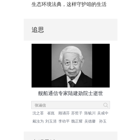
生态环境法典，这样守护咱的生活
追思
舰船通信专家陆建勋院士逝世
沈之荃
崔崑
顾诵芬
苏哲子
陈毓川
吴咸中
戴汝为
刘玉清
李幼平
魏正耀
吴德馨
孙玉