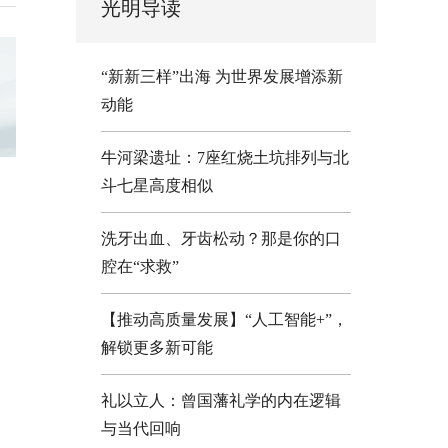
光明导读
“新新三样”出海 为世界发展增添新
动能
牛河梁遗址：7座红烧土坑排列与北
斗七星高度相似
洗牙出血、牙齿松动？那是你的口
腔在“求救”
【推动高质量发展】“人工智能+”，
解锁更多新可能
礼以立人：曾国藩礼学的内在逻辑
与当代回响