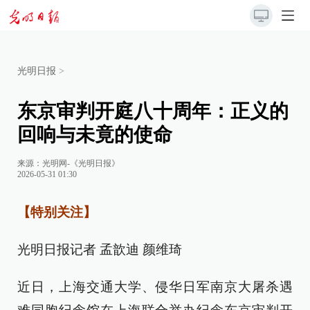
光明日报
>
东京审判开庭八十周年：正义的
回响与未竟的使命
来源：
光明网-《光明日报》
2026-05-31 01:30
【特别关注】
光明日报记者 孟歆迪 颜维琦
近日，上海交通大学、侵华日军南京大屠杀遇