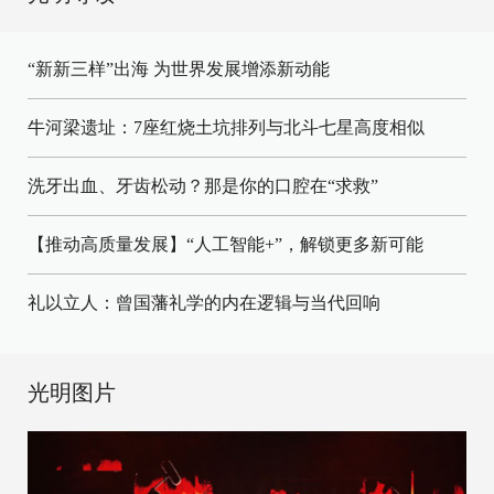
“新新三样”出海 为世界发展增添新动能
牛河梁遗址：7座红烧土坑排列与北斗七星高度相似
洗牙出血、牙齿松动？那是你的口腔在“求救”
【推动高质量发展】“人工智能+”，解锁更多新可能
礼以立人：曾国藩礼学的内在逻辑与当代回响
光明图片