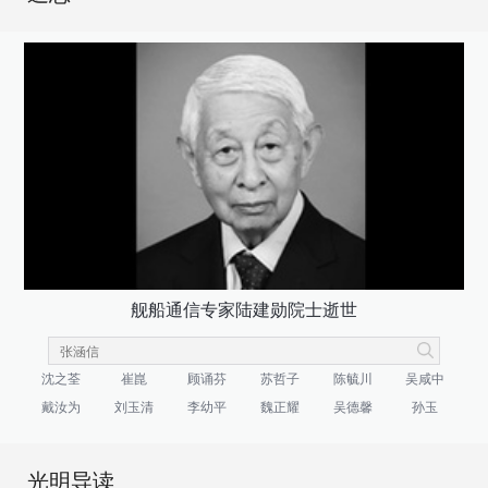
舰船通信专家陆建勋院士逝世
沈之荃
崔崑
顾诵芬
苏哲子
陈毓川
吴咸中
戴汝为
刘玉清
李幼平
魏正耀
吴德馨
孙玉
光明导读