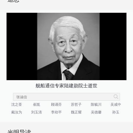
舰船通信专家陆建勋院士逝世
沈之荃
崔崑
顾诵芬
苏哲子
陈毓川
吴咸中
戴汝为
刘玉清
李幼平
魏正耀
吴德馨
孙玉
光明导读