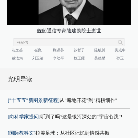
舰船通信专家陆建勋院士逝世
沈之荃
崔崑
顾诵芬
苏哲子
陈毓川
吴咸中
戴汝为
刘玉清
李幼平
魏正耀
吴德馨
孙玉
光明导读
["十五五"新图景新征程]
从"遍地开花"到"精耕细作"
[向科学家提问]
听到了吗?这是银河深处的"宇宙心跳"!
[国际教科文]
拉美足球：从社区记忆到情感共振