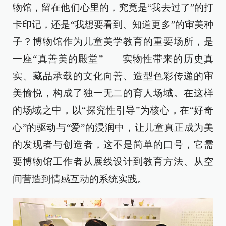
物馆，留在他们心里的，究竟是“我去过了”的打
卡印记，还是“我想要看到、知道更多”的审美种
子？博物馆作为儿童美学教育的重要场所，是
一座“真善美的殿堂”——实物性带来的历史真
实、藏品承载的文化向善、造型色彩传递的审
美愉悦，构成了独一无二的育人场域。在这样
的场域之中，以“探究性引导”为核心，在“好奇
心”的驱动与“爱”的浸润中，让儿童真正成为美
的发现者与创造者，这不是简单的口号，它需
要博物馆工作者从展线设计到教育方法、从空
间营造到情感互动的系统实践。