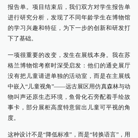
报告单。项目结束后，我们双方对学生报告单
进行研究分析，发现了不同年龄学生在博物馆
的学习兴趣和特征，为下一步的创新和研发打
下了基础。
一项很重要的改变，发生在展线本身。我在苏
格兰博物馆考察时深受启发：他们的通史展厅
没有把儿童请进单独的活动室，而是在主展线
中嵌入“儿童视角”——远古展区用仿真森林与动
物叫声还原生态环境，鱼骨化石旁配着手绘故
事卡，部分展柜高度特意留出儿童可平视的角
度。
这种设计不是“降低标准”，而是“转换语言”，用