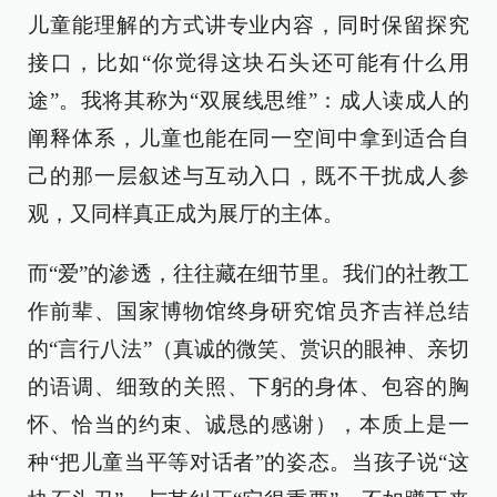
儿童能理解的方式讲专业内容，同时保留探究
接口，比如“你觉得这块石头还可能有什么用
途”。我将其称为“双展线思维”：成人读成人的
阐释体系，儿童也能在同一空间中拿到适合自
己的那一层叙述与互动入口，既不干扰成人参
观，又同样真正成为展厅的主体。
而“爱”的渗透，往往藏在细节里。我们的社教工
作前辈、国家博物馆终身研究馆员齐吉祥总结
的“言行八法”（真诚的微笑、赏识的眼神、亲切
的语调、细致的关照、下躬的身体、包容的胸
怀、恰当的约束、诚恳的感谢），本质上是一
种“把儿童当平等对话者”的姿态。当孩子说“这