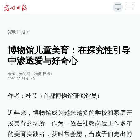
光明日报
>
博物馆儿童美育：在探究性引导
中渗透爱与好奇心
来源：
光明网-《光明日报》
2026-05-31 01:45
作者：杜莹（首都博物馆研究馆员）
近年来，博物馆成为越来越多的学校和家庭开
展美育的场所。作为一位在社教岗位工作多年
的美育实践者，我时常会想，当孩子们走出博