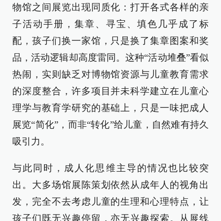
物馆之间展览出现同质化：打开各式各样的亲
子活动手册，集章、寻宝、填色几乎成了标
配，孩子们换一家馆，只是换了集章图案和奖
品，活动逻辑却高度雷同。这种“活动堆叠”看似
热闹，实则缺乏对博物馆资源与儿童教育需求
的深度整合，许多项目并未科学建立在儿童心
理学与教育学研究的基础上，只是一味把成人
展览“简化”，而非“转化”给儿童，自然难有持久
吸引力。
与此同时，成人化思维主导的情况也比较突
出。大多场馆展陈策划依然从成年人的视角出
发，完全不去考虑儿童的生理和心理特点，让
孩子们既无兴趣停留，亦无兴趣探索。从展线