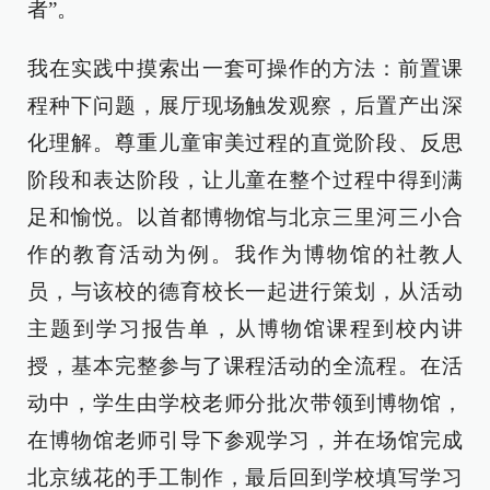
者”。
我在实践中摸索出一套可操作的方法：前置课
程种下问题，展厅现场触发观察，后置产出深
化理解。尊重儿童审美过程的直觉阶段、反思
阶段和表达阶段，让儿童在整个过程中得到满
足和愉悦。以首都博物馆与北京三里河三小合
作的教育活动为例。我作为博物馆的社教人
员，与该校的德育校长一起进行策划，从活动
主题到学习报告单，从博物馆课程到校内讲
授，基本完整参与了课程活动的全流程。在活
动中，学生由学校老师分批次带领到博物馆，
在博物馆老师引导下参观学习，并在场馆完成
北京绒花的手工制作，最后回到学校填写学习