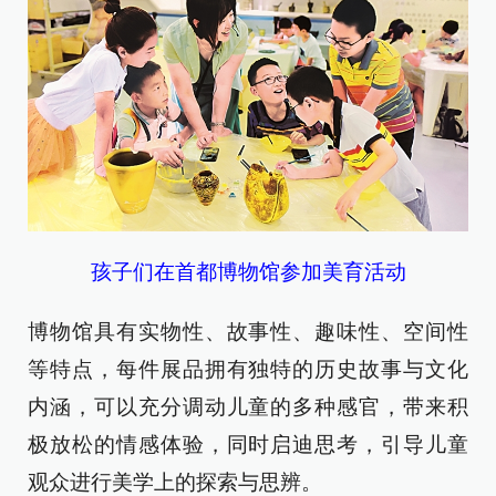
孩子们在首都博物馆参加美育活动
博物馆具有实物性、故事性、趣味性、空间性
等特点，每件展品拥有独特的历史故事与文化
内涵，可以充分调动儿童的多种感官，带来积
极放松的情感体验，同时启迪思考，引导儿童
观众进行美学上的探索与思辨。