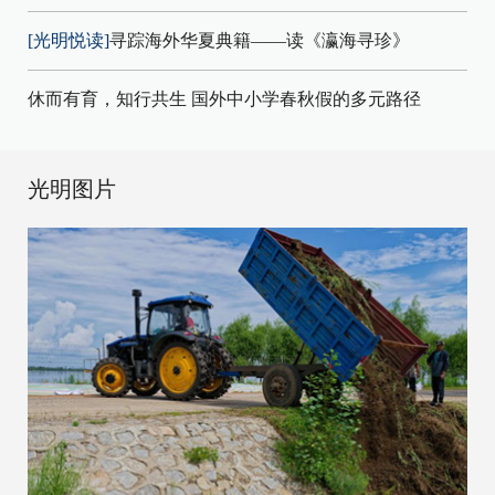
[光明悦读]
寻踪海外华夏典籍——读《瀛海寻珍》
休而有育，知行共生 国外中小学春秋假的多元路径
光明图片