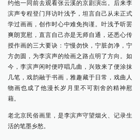
约他一同前去观看张云溪的京剧演出。后来李
滨声专程登门拜访叶浅予，坦言自己从未正式
学过画画，创作时心中难免拘谨。叶浅予听罢
爽朗宽慰，直言自己亦是无师自通，还悉心传
授作画的三大要诀：宁慢勿快，宁脏勿净，宁
方勿圆，为李滨声的绘画之路点明了方向。如
今，李滨声闲时便哼唱几曲，兴致来了便涂抹
几笔，戏韵融于书画，雅趣藏于日常，戏曲人
物画也成了他漫长岁月里不可割舍的精神慰
藉。
老北京民俗画里，是李滨声守望烟火、记录生
活的笔墨乡愁。