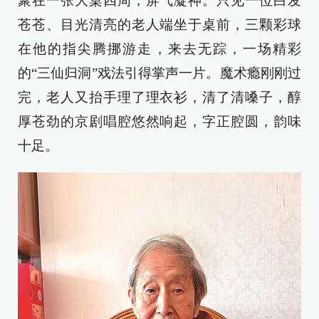
聚在一张大桌四周，屏气凝神。只见一位白发
苍苍、目光清亮的老人端坐于桌前，三颗彩球
在他的指尖腾挪游走，来去无踪，一场精彩
的“三仙归洞”戏法引得掌声一片。魔术瘾刚刚过
完，老人又抬手理了理衣衫，清了清嗓子，醇
厚苍劲的京剧唱腔悠然响起，字正腔圆，韵味
十足。