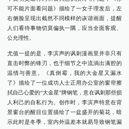
可不能片面看问题》描绘了一女子理发后，左
右侧脸呈现出截然不同模样的诙谐画面，提醒
人们看待事物切莫偏执一隅，应当全面客观、
公允理性。
尤值一提的是，李滨声的讽刺漫画里并非只有
直击时弊的锋刃，也于细节之中流淌出满腔的
温情与善意。《真倒霉，我的大金星又漏水
了》描绘了一位成功人士正用办公室的窗帘擦
拭自己心爱的“大金星”牌钢笔，意在讽刺那些损
人利己的自私行为。创作时，李滨声特意在背
景窗台的醒目位置描绘了一盆盛开的菊花，暗
示此时是冬季，室内外温差本就易导致钢笔漏