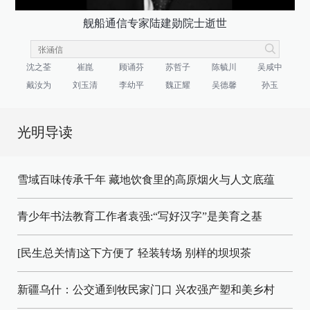
舰船通信专家陆建勋院士逝世
沈之荃
崔崑
顾诵芬
苏哲子
陈毓川
吴咸中
戴汝为
刘玉清
李幼平
魏正耀
吴德馨
孙玉
光明导读
雪域百味传承千年 藏地饮食里的高原烟火与人文底蕴
青少年书法教育工作者袁强:“写好汉字”是美育之基
[民生总关情]这下方便了
轻装转场
别样的坝坝茶
新疆乌什：公交通到牧民家门口
兴农强产塑和美乡村