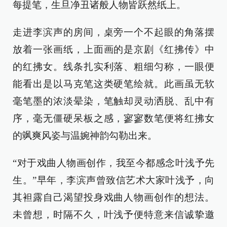
每提笔，生旦净丑诸般人物皆跃然纸上。
走进李滨声的房间，桌旁一个不起眼的角落摆
放着一张画纸，上面画的是京剧《红拂传》中
的红拂女。线条扎实利落、粗细匀称，一眼便
能看出是以马克笔这类硬笔绘就。此画虽无软
毫笔墨的浓淡晕染，笔触却灵动洒脱、乱中有
序，毫无僵硬呆板之感，寥寥数笔便将红拂女
的飒爽风姿与温婉神韵勾勒出来。
“对于戏曲人物画创作，我至今都感念叶浅予先
生。”早年，李滨声曾致信艺术大家叶浅予，向
其袒露自己渴望投身戏曲人物画创作的想法。
未曾想，时隔不久，叶浅予便特意来信诚挚邀