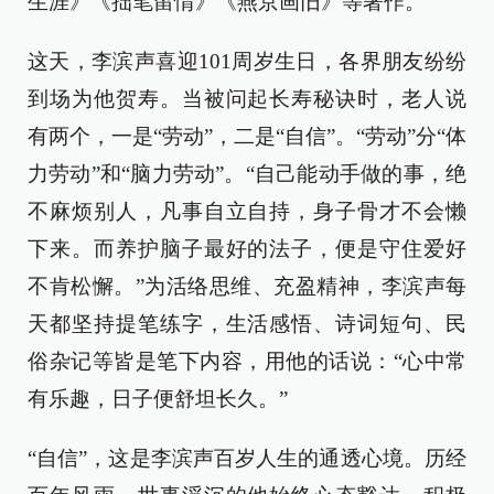
生涯》《拙笔留情》《燕京画旧》等著作。
这天，李滨声喜迎101周岁生日，各界朋友纷纷
到场为他贺寿。当被问起长寿秘诀时，老人说
有两个，一是“劳动”，二是“自信”。“劳动”分“体
力劳动”和“脑力劳动”。“自己能动手做的事，绝
不麻烦别人，凡事自立自持，身子骨才不会懒
下来。而养护脑子最好的法子，便是守住爱好
不肯松懈。”为活络思维、充盈精神，李滨声每
天都坚持提笔练字，生活感悟、诗词短句、民
俗杂记等皆是笔下内容，用他的话说：“心中常
有乐趣，日子便舒坦长久。”
“自信”，这是李滨声百岁人生的通透心境。历经