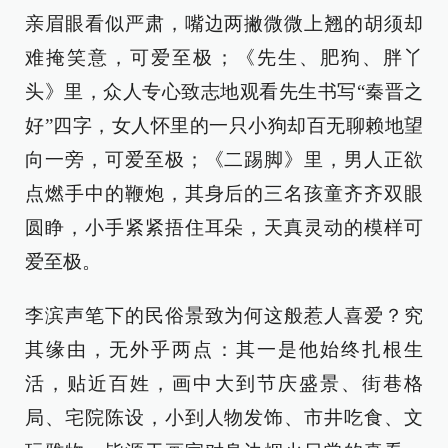
亲眉眼看似严肃，嘴边两撇微微上翘的胡须却
难掩笑意，可爱至极；《先生、肥狗、胖丫
头》里，众人专心致志地观看先生书写“秦晋之
好”四字，女人怀里的一只小狗却百无聊赖地望
向一旁，可爱至极；《二踢脚》里，男人正欲
点燃手中的鞭炮，其身后的三名孩童齐齐双眼
圆睁，小手紧紧捂住耳朵，天真灵动的模样可
爱至极。
李滨声笔下的民俗景致为何这般惹人喜爱？究
其缘由，无外乎两点：其一是他始终扎根生
活，贴近百姓，画中大到节庆盛景、街巷格
局、宅院陈设，小到人物发饰、市井吃食、文