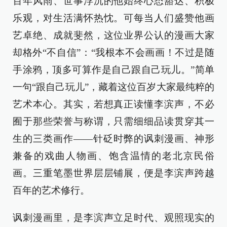
百年风雨、世事浮沉的他始终心态豁达、积极
乐观，对生活满怀热忱。可每当人们盛赞他画
艺卓绝、成就斐然，这位业界公认的漫画大家
却格外“不自信”：“我根本不会画画！不过是随
手涂鸦，顶多可算作是自己跟自己玩儿。”简单
一句“跟自己玩儿”，藏着这位百岁大家最纯粹的
艺术本心。其实，若想真正读懂李滨声，不必
囿于那些荣誉与称谓，只需细细品读贯穿其一
生的三类画作——针砭时弊的讽刺漫画、神形
兼备的戏曲人物画、饱含温情的老北京民俗
画。三重笔墨世界层层铺展，便是李滨声跨越
百年的艺术修行。
讽刺漫画里，是李滨声立足时代、观照现实的