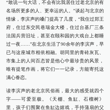
“敢说一句大话，不会有比我居住过老北京的有
名场所更多的人、更幸运的人。”谈起与北京的
情缘，李滨声的嗓门提高了几度，“我住过郑王
府，住过东交民巷瑞金大楼，住过台基厂三条
法国兵营旧址，甚至在颐和园的大戏台上都睡
过一夜……”在北京生活了90余年的李滨声，早
已与这座城市相依相融。胡同里的青砖灰瓦、
市集上的人间百态皆是他心中最珍贵的风景，
唯有提笔作画，将它们一一记录，方能寄托这
满心眷恋。
读李滨声的老北京民俗画，最大的感受就四个
字——可爱至极。《天棚、鱼缸、石榴树》
里，孩子们围聚在鱼缸边嬉戏，手持蒲扇的父