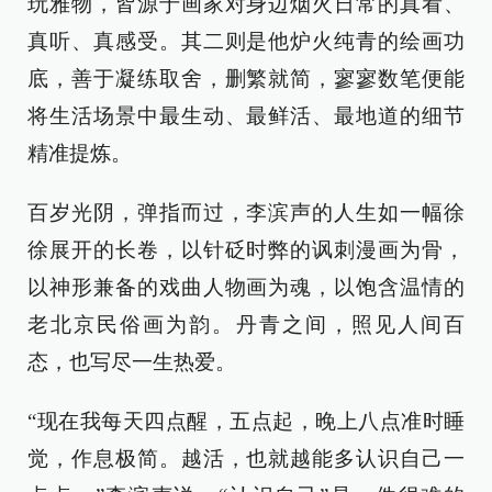
玩雅物，皆源于画家对身边烟火日常的真看、
真听、真感受。其二则是他炉火纯青的绘画功
底，善于凝练取舍，删繁就简，寥寥数笔便能
将生活场景中最生动、最鲜活、最地道的细节
精准提炼。
百岁光阴，弹指而过，李滨声的人生如一幅徐
徐展开的长卷，以针砭时弊的讽刺漫画为骨，
以神形兼备的戏曲人物画为魂，以饱含温情的
老北京民俗画为韵。丹青之间，照见人间百
态，也写尽一生热爱。
“现在我每天四点醒，五点起，晚上八点准时睡
觉，作息极简。越活，也就越能多认识自己一