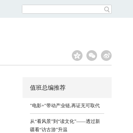
值班总编推荐
"电影+"带动产业链,再证无可取代
从“看风景”到“读文化”——透过新
疆看“访古游”升温