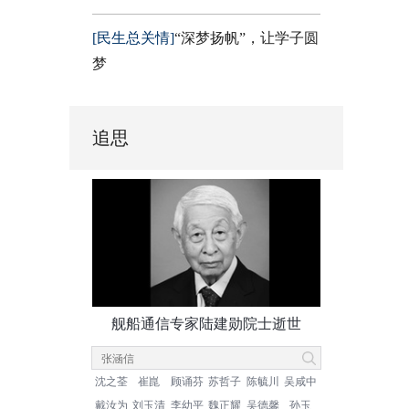
[民生总关情]
“深梦扬帆”，让学子圆
梦
追思
舰船通信专家陆建勋院士逝世
沈之荃
崔崑
顾诵芬
苏哲子
陈毓川
吴咸中
戴汝为
刘玉清
李幼平
魏正耀
吴德馨
孙玉