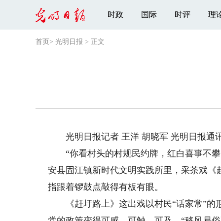
时政
国际
时评
理
首页
>
光明日报
>
正文
光明日报记者 王洋 胡晓军 光明日报通讯
“你看村头的村规民约牌，红白喜事不攀比
安县固江镇新时代文明实践所里，采茶戏《
指跟着锣鼓点敲得有板有眼。
《赶圩路上》这出戏以村民“话家常”的形
党的政策变得可感、可触、可及。“移风易俗