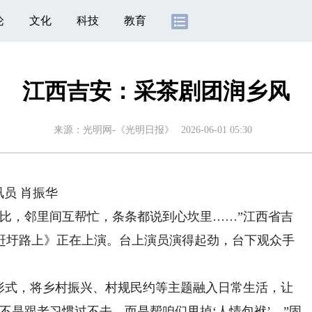
论
文化
科技
教育
江西吉安：采茶剧团润乡风
来源：
光明网-《光明日报》
2026-06-01 05:30
员 肖振华
，邻里间互帮忙，条条都说到心坎里……”江西省吉
赶圩路上》正在上演。台上演员演得起劲，台下观众手
式，将乡村振兴、村规民约等主题融入日常生活，让
不是跟老习惯过不去，而是帮咱们甩掉‘人情包袱’。”固