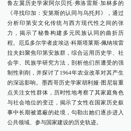
鲁左翼历史学家阿尔贝托·弗洛雷斯·加林多的
《寻找印加：安第斯的认同与乌托邦》，通过
分析印第安文化传统与西方现代性之间的张
力，揭示了秘鲁构建多元民族认同的曲折历
程。厄瓜多尔学者皮埃达·科斯塔莱斯-佩纳埃雷
拉夫妇聚焦印第安族群，综合运用历史学、社
会学、民族学研究方法，剖析他们所遭受的强
制性剥削，并探讨了1964年农业改革对其产生
的深远影响。墨西哥历史学家胡利娅·图尼翁重
点关注女性群体，历时性地考察了其家庭角色
与社会地位的变迁，揭示了女性在国家历史叙
事中长期被遮蔽的处境，勾勒出她们逐步进入
公共领域、参与国家建设的历史轨迹。