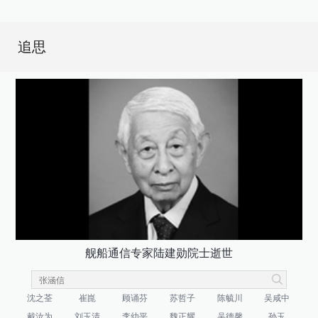
追思
舰船通信专家陆建勋院士逝世
沈之荃
崔崑
顾诵芬
苏哲子
陈毓川
吴咸中
戴汝为
刘玉清
李幼平
魏正耀
吴德馨
孙玉