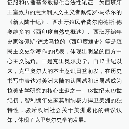
征服和传播基督教提供合法性论证。为西班牙
王室效力的意大利人文主义者佩德罗·马蒂尔的
《新大陆十纪》、西班牙殖民者费尔南德斯·德
奥维多的《西印度自然史概述》、西班牙编年
史家洛佩斯·德戈马拉的《西印度通史》等是殖
民主义史学著作的代表，体现出明显的西方中
心主义视角。三是克里奥尔史学。自17世纪以
来，克里奥尔人的本土意识日益萌发，在历史
书写中表达对美洲大陆的认同感和归属感成为
拉美史学研究的核心主题之一。18世纪末19世
纪初，智利编年史家莫利纳极力捍卫美洲的独
特性，驳斥欧洲社会关于美洲退化的错误认
知，体现了克里奥尔史学的发展。