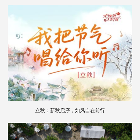
立秋：新秋启序，如风自在前行