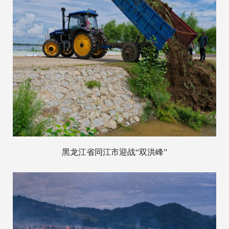
黑龙江省同江市迎战“双洪峰”