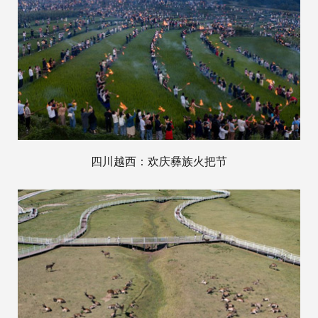
四川越西：欢庆彝族火把节