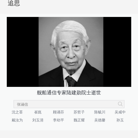
追思
舰船通信专家陆建勋院士逝世
沈之荃
崔崑
顾诵芬
苏哲子
陈毓川
吴咸中
戴汝为
刘玉清
李幼平
魏正耀
吴德馨
孙玉