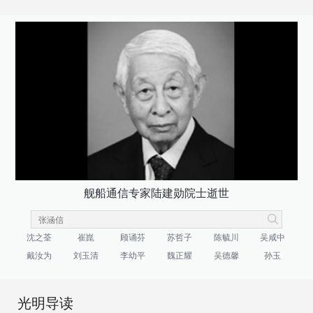
舰船通信专家陆建勋院士逝世
沈之荃
崔崑
顾诵芬
苏哲子
陈毓川
吴咸中
戴汝为
刘玉清
李幼平
魏正耀
吴德馨
孙玉
光明导读