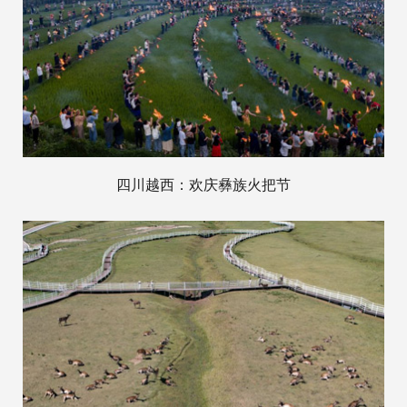
四川越西：欢庆彝族火把节