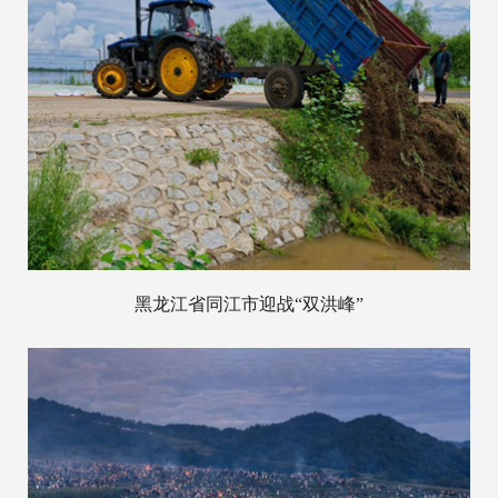
黑龙江省同江市迎战“双洪峰”