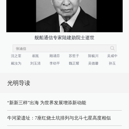
舰船通信专家陆建勋院士逝世
沈之荃
崔崑
顾诵芬
苏哲子
陈毓川
吴咸中
戴汝为
刘玉清
李幼平
魏正耀
吴德馨
孙玉
光明导读
“新新三样”出海 为世界发展增添新动能
牛河梁遗址：7座红烧土坑排列与北斗七星高度相似