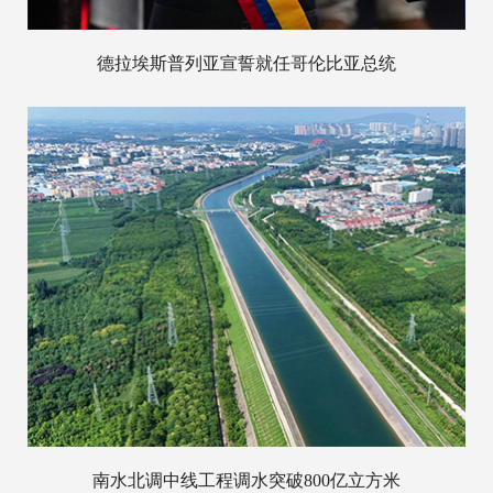
德拉埃斯普列亚宣誓就任哥伦比亚总统
南水北调中线工程调水突破800亿立方米