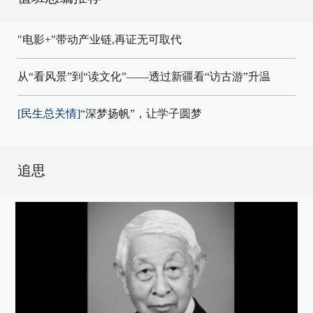
"电影+"带动产业链,再证无可取代
从“看风景”到“读文化”——透过新疆看“访古游”升温
[民生总关情]
“深梦扬帆”，让学子圆梦
追思