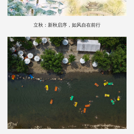
立秋：新秋启序，如风自在前行