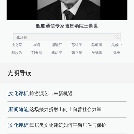
舰船通信专家陆建勋院士逝世
沈之荃
崔崑
顾诵芬
苏哲子
陈毓川
吴咸中
戴汝为
刘玉清
李幼平
魏正耀
吴德馨
孙玉
光明导读
[文化评析]
旅游演艺带来新机遇
[新闻随笔]
这场接力折射出向上向善社会力量
[文化评析]
民居类文物建筑如何平衡居住与保护