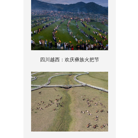
四川越西：欢庆彝族火把节