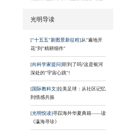
光明导读
["十五五"新图景新征程]
从"遍地开
花"到"精耕细作"
[向科学家提问]
听到了吗?这是银河
深处的"宇宙心跳"!
[国际教科文]
拉美足球：从社区记忆
到情感共振
[光明悦读]
寻踪海外华夏典籍——读
《瀛海寻珍》