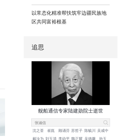
以常态化精准帮扶筑牢边疆民族地
区共同富裕根基
追思
舰船通信专家陆建勋院士逝世
沈之荃
崔崑
顾诵芬
苏哲子
陈毓川
吴咸中
戴汝为
刘玉清
李幼平
魏正耀
吴德馨
孙玉