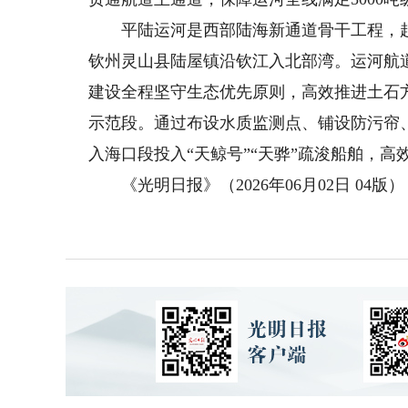
平陆运河是西部陆海新通道骨干工程，起
钦州灵山县陆屋镇沿钦江入北部湾。运河航道全
建设全程坚守生态优先原则，高效推进土石
示范段。通过布设水质监测点、铺设防污帘
入海口段投入“天鲸号”“天骅”疏浚船舶，
《光明日报》（2026年06月02日 04版）