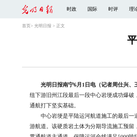
时政
国际
时评
理
首页
>
光明日报
>
正文
平
光明日报南宁6月1日电（记者周仕兴、
纽下游旧州江段最后一段中心岩埂成功爆破
通航打下坚实基础。
中心岩埂是平陆运河航道施工的最后一道核
游航道。该硬质岩土体为分期导流施工预留
贯通航道主通道，保障运河全线满足5000