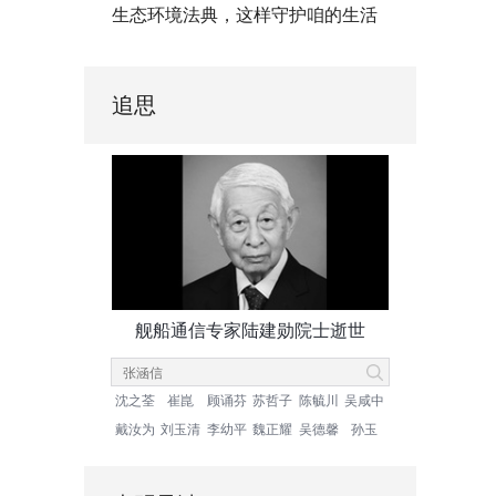
生态环境法典，这样守护咱的生活
追思
舰船通信专家陆建勋院士逝世
沈之荃
崔崑
顾诵芬
苏哲子
陈毓川
吴咸中
戴汝为
刘玉清
李幼平
魏正耀
吴德馨
孙玉