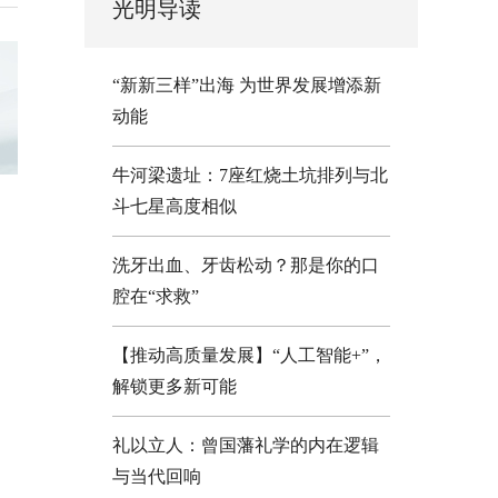
光明导读
“新新三样”出海 为世界发展增添新
动能
牛河梁遗址：7座红烧土坑排列与北
斗七星高度相似
洗牙出血、牙齿松动？那是你的口
腔在“求救”
【推动高质量发展】“人工智能+”，
解锁更多新可能
礼以立人：曾国藩礼学的内在逻辑
与当代回响