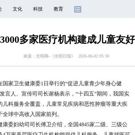
论
文化
科技
教育
3000多家医疗机构建成儿童友
来源：
光明网-《光明日报》
2026-06-02 05:30
在国家卫生健康委1日举行的“促进儿童青少年身心健
发言人、宣传司司长谢杨表示，“十四五”期间，我国实
的儿科服务全覆盖，儿童常见疾病和恶性肿瘤等重大疾
于全球中高收入国家前列。
委妇幼司司长傅卫介绍，全国4845家二级、三级公
以及4万家基层医疗卫生机构能提供儿科服务，儿童就医可