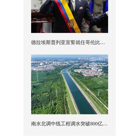
德拉埃斯普列亚宣誓就任哥伦比亚总统
南水北调中线工程调水突破800亿立方米