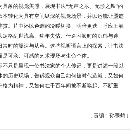
为具象的视觉美感，展现书法“无声之乐、无形之舞”的
纸本转化为具有空间纵深的视觉场景，并以运镜让墨迹
连贯。片中还以色调的冷暖切换、明暗更迭，呼应王羲
头定格乱世流离、幼年失怙、仕途困顿时的沉郁与迷
日常时的豁达与从容。这些视听语言上的探索，让书法
而是可亲、可感的艺术现场与生命个体。
不只是呈现一位书法家的个人传记，更是讲述一段以
体的历史现场，告诉观众自己如何被时代造就，又如何
升格为精神，又如何在千百年间被不断唤起、不断重
[
责编：孙宗鹤
]