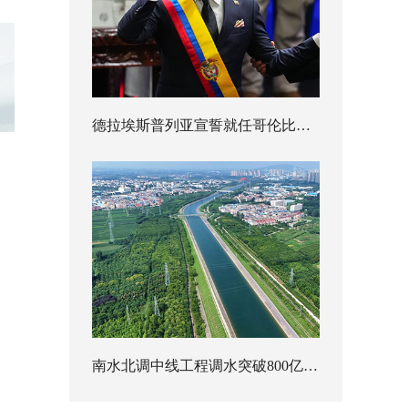
德拉埃斯普列亚宣誓就任哥伦比亚总统
南水北调中线工程调水突破800亿立方米