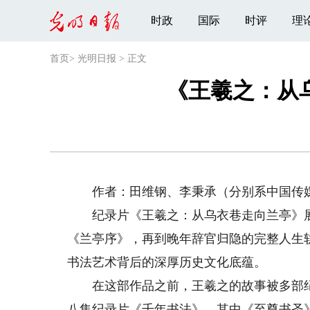
时政
国际
时评
理
首页
>
光明日报
>
正文
《王羲之：从
作者：田维钢、李秉承（分别系中国传媒
纪录片《王羲之：从乌衣巷走向兰亭》展
《兰亭序》，再到晚年辞官归隐的完整人生
书法艺术背后的深厚历史文化底蕴。
在这部作品之前，王羲之的故事被多部纪录
八集纪录片《千年书法》，其中《至尊书圣