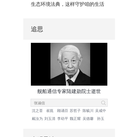
生态环境法典，这样守护咱的生活
追思
舰船通信专家陆建勋院士逝世
沈之荃
崔崑
顾诵芬
苏哲子
陈毓川
吴咸中
戴汝为
刘玉清
李幼平
魏正耀
吴德馨
孙玉