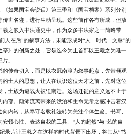
，《如果国宝会说话》第三季和《国宝档案》系列分别
等传世名迹，进行生动呈现。这些前作各有所成，但放
王羲之嵌入书法通史中，作为众多书法家之一简略带
前人在后”的叙事方法，未能形成对“人—时代—文脉”的
兰亭》的创新之处，它是迄今为止首部以王羲之为唯一
记片。
的传奇切入，而是以衣冠南渡为叙事起点，先带领观
内的士人的思想，让人在认识这位天才之前，先对这位
发，士族为避战火被迫南迁。这场迁徙的意义远不止于
的内部。颠沛流离带来的漂泊和生命无常之感冲击着汉
始向内转，从奉守名教礼法转为关注个体生命。书写、
安顿心性、表达自我的工具。“人的超然”与“艺的自
。纪录片让王羲之在这样的时代背景下出场，将其从“书