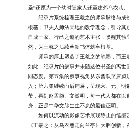
圣”还原为一个幼时随家人迁至建邺乌衣巷
纪录片系统梳理王羲之的师承脉络与成长
根基；卫夫人师法天地的教学理念，引导其
自成一家、行己之道的艺术主张，唤醒其独
然，为王羲之后续革新书体筑牢根基。
师承的厚土塑造了王羲之的笔墨，而王羲
如此，纪录片的叙事并未随这位书圣的离世
同态度。第五集的叙事视角从东晋跃至唐贞观
入；第六集继续向后铺展，呈现宋、元、明
芾，再到赵孟頫、文徵明，每一代人都在以
身，正是中华文脉生生不息的最佳证明。
如何以流动的影像艺术展现静止的笔墨艺
《王羲之：从乌衣巷走向兰亭》大胆创新，