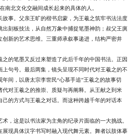
、在南北文化交融间成长起来的具体的人。
故事。父亲王旷的楷书启蒙，为王羲之筑牢书法法度
跳出刻板技法，从自然万象中捕捉笔墨神韵；叔父王廙
立创新的艺术思维。三重师承叙事递进，结构严密井
之的笔墨又反过来塑造了此后千年的中国书法。正因
画上句号。最后两集，镜头呈现不同时代对王羲之的不
年间，以唐太宗李世民“心慕手追”王羲之的故事切
诸代对王羲之的推崇、质疑与再阐释。从王献之到米
自己的方式与王羲之对话。而这种跨越千年的对话本
术，这是以书法家为主角的纪录片面临的一大挑战。
在展现具体汉字书写时融入现代舞元素。舞者以肢体摹