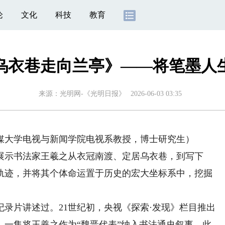
论
文化
科技
教育
乌衣巷走向兰亭》——将笔墨人
来源：
光明网-《光明日报》
2026-06-03 03:35
大学电视与新闻学院电视系教授，博士研究生）
示书法家王羲之从衣冠南渡、定居乌衣巷，到写下
轨迹，并将其个体命运置于历史的宏大坐标系中，挖掘
片讲述过。21世纪初，央视《探索·发现》栏目推出
》一集将王羲之作为“魏晋代表”纳入书法通史叙事。此