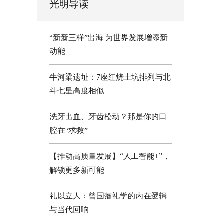
光明导读
“新新三样”出海 为世界发展增添新
动能
牛河梁遗址：7座红烧土坑排列与北
斗七星高度相似
洗牙出血、牙齿松动？那是你的口
腔在“求救”
【推动高质量发展】“人工智能+”，
解锁更多新可能
礼以立人：曾国藩礼学的内在逻辑
与当代回响