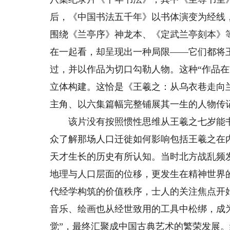
后，《中国书法五千年》以书体演变为经线
围绕《兰亭序》神龙本、《定武兰亭刻本》
在一起看，却呈现出一种局限——它们都将
过，并以作品为切口勾勒人物。这种“作品在
立体构建。这恰是《王羲之：从乌衣巷走向
主角、以六集篇幅完整铺展其一生的人物传
该片没有按照惯性思维从王羲之七岁能书
众了解那场人口迁徙如何影响包括王羲之在
天才生长的历史有所认知。当时北方战乱频
地理与人口层面的位移，更发生在精神世界
代经学构筑的价值秩序，士人的关注焦点开
音乐、绘画也从经世致用的工具中松绑，成为
觉”，最终汇聚成中国古典艺术的繁荣发展