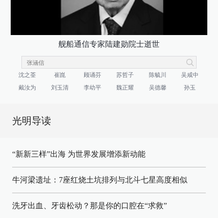
舰船通信专家陆建勋院士逝世
沈之荃
崔崑
顾诵芬
苏哲子
陈毓川
吴咸中
戴汝为
刘玉清
李幼平
魏正耀
吴德馨
孙玉
光明导读
“新新三样”出海 为世界发展增添新动能
牛河梁遗址：7座红烧土坑排列与北斗七星高度相似
洗牙出血、牙齿松动？那是你的口腔在“求救”