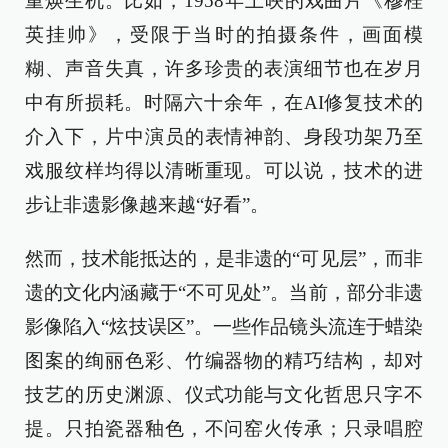
重焕生机。比如，1958年上映的戏曲片《穆桂
英挂帅》，受限于当时的拍摄条件，画面模
糊、声音失真，许多珍贵的表演细节也在岁月
中有所损耗。时隔六十余年，在AI修复技术的
介入下，片中演员的表情神韵、身段功架乃至
戏服纹样均得以清晰重现。可以说，技术的进
步让非遗影像越来越“好看”。
然而，技术能抵达的，是非遗的“可见层”，而非
遗的文化内涵藏于“不可见处”。当前，部分非遗
影像陷入“炫技误区”。一些作品镜头流连于蜡染
图案的绚丽色彩、竹编器物的精巧结构，却对
技艺的历史渊源、仪式功能与文化哲思只字不
提。只拍瓷器釉色，不问窑火传承；只录唱腔