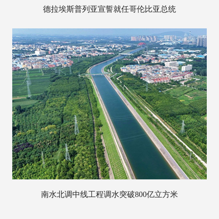
德拉埃斯普列亚宣誓就任哥伦比亚总统
南水北调中线工程调水突破800亿立方米