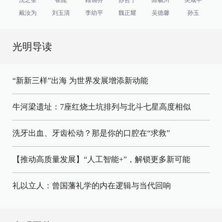
戴汝为
刘玉清
李幼平
魏正耀
吴德馨
孙玉
光明导读
“新新三样”出海 为世界发展增添新动能
牛河梁遗址：7座红烧土坑排列与北斗七星高度相似
洗牙出血、牙齿松动？那是你的口腔在“求救”
【推动高质量发展】“人工智能+”，解锁更多新可能
礼以立人：曾国藩礼学的内在逻辑与当代回响