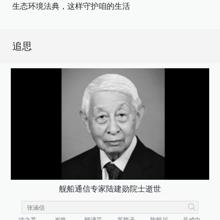
生态环境法典，这样守护咱的生活
追思
舰船通信专家陆建勋院士逝世
沈之荃
崔崑
顾诵芬
苏哲子
陈毓川
吴咸中