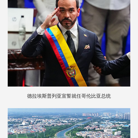
德拉埃斯普列亚宣誓就任哥伦比亚总统