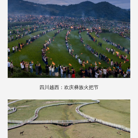
四川越西：欢庆彝族火把节