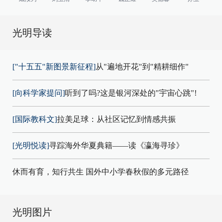
光明导读
["十五五"新图景新征程]
从"遍地开花"到"精耕细作"
[向科学家提问]
听到了吗?这是银河深处的"宇宙心跳"!
[国际教科文]
拉美足球：从社区记忆到情感共振
[光明悦读]
寻踪海外华夏典籍——读《瀛海寻珍》
休而有育，知行共生 国外中小学春秋假的多元路径
光明图片