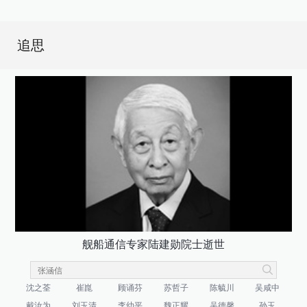
追思
舰船通信专家陆建勋院士逝世
沈之荃
崔崑
顾诵芬
苏哲子
陈毓川
吴咸中
戴汝为
刘玉清
李幼平
魏正耀
吴德馨
孙玉