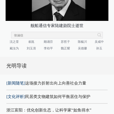
舰船通信专家陆建勋院士逝世
沈之荃
崔崑
顾诵芬
苏哲子
陈毓川
吴咸中
戴汝为
刘玉清
李幼平
魏正耀
吴德馨
孙玉
光明导读
[新闻随笔]
这场接力折射出向上向善社会力量
[文化评析]
民居类文物建筑如何平衡居住与保护
浙江富阳：优化创新生态，让科学家“如鱼得水”