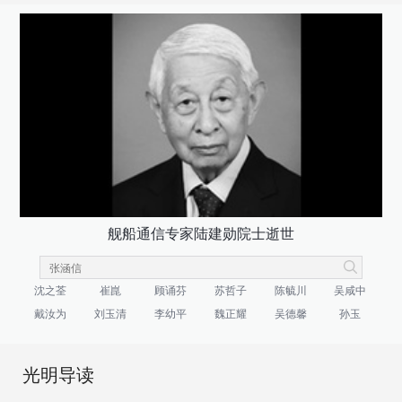
舰船通信专家陆建勋院士逝世
沈之荃
崔崑
顾诵芬
苏哲子
陈毓川
吴咸中
戴汝为
刘玉清
李幼平
魏正耀
吴德馨
孙玉
光明导读