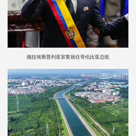
德拉埃斯普列亚宣誓就任哥伦比亚总统