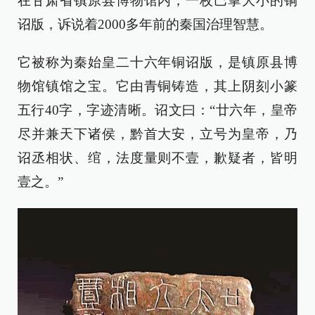
在甘肃省镇原县博物馆内，一枚巴掌大小的铜
诏版，诉说着2000多年前的秦国治理智慧。
它被称为秦始皇二十六年铜诏版，是镇原县博
物馆镇馆之宝。它由青铜铸造，其上阴刻小篆
五行40字，字迹清晰。诏文曰：“廿六年，皇帝
尽并兼天下诸侯，黔首大安，立号为皇帝，乃
诏丞相状、绾，法度量则不壹，歉疑者，皆明
壹之。”