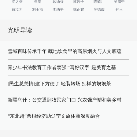
沈之荃
崔崑
顾诵芬
苏哲子
陈毓川
吴咸中
戴汝为
刘玉清
李幼平
魏正耀
吴德馨
孙玉
光明导读
雪域百味传承千年 藏地饮食里的高原烟火与人文底蕴
青少年书法教育工作者袁强:“写好汉字”是美育之基
[民生总关情]这下方便了
轻装转场
别样的坝坝茶
新疆乌什：公交通到牧民家门口
兴农强产塑和美乡村
“东北超”票根经济助辽宁文旅体商深度融合