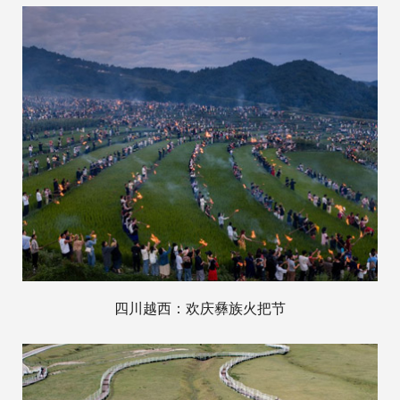
四川越西：欢庆彝族火把节