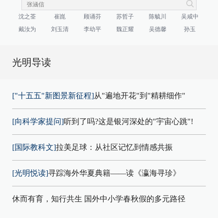
沈之荃
崔崑
顾诵芬
苏哲子
陈毓川
吴咸中
戴汝为
刘玉清
李幼平
魏正耀
吴德馨
孙玉
光明导读
["十五五"新图景新征程]
从"遍地开花"到"精耕细作"
[向科学家提问]
听到了吗?这是银河深处的"宇宙心跳"!
[国际教科文]
拉美足球：从社区记忆到情感共振
[光明悦读]
寻踪海外华夏典籍——读《瀛海寻珍》
休而有育，知行共生 国外中小学春秋假的多元路径