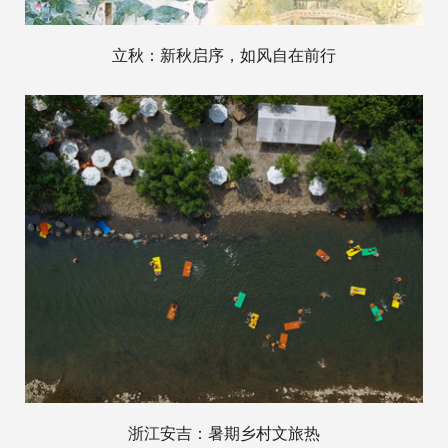
立秋：新秋启序，如风自在前行
浙江安吉：暑期乡村文旅热