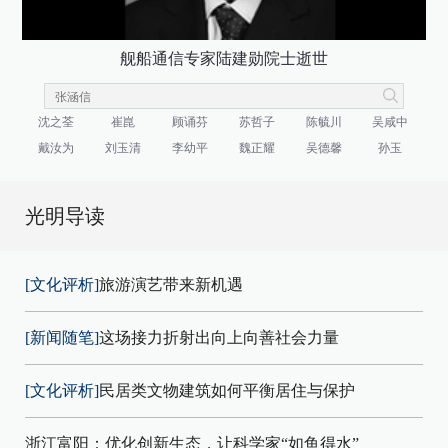
舰船通信专家陆建勋院士逝世
沈之荃
崔崑
顾诵芬
苏哲子
陈毓川
吴咸中
戴汝为
刘玉清
李幼平
魏正耀
吴德馨
孙玉
光明导读
[文化评析]
旅游演艺带来新机遇
[新闻随笔]
这场接力折射出向上向善社会力量
[文化评析]
民居类文物建筑如何平衡居住与保护
浙江富阳：优化创新生态，让科学家“如鱼得水”