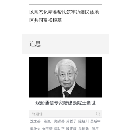
以常态化精准帮扶筑牢边疆民族地
区共同富裕根基
追思
舰船通信专家陆建勋院士逝世
沈之荃
崔崑
顾诵芬
苏哲子
陈毓川
吴咸中
戴汝为
刘玉清
李幼平
魏正耀
吴德馨
孙玉