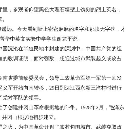
里，参观者仰望黑色大理石墙壁上镌刻的烈士英名，
碑。
很遥远。今天看到墙上密密麻麻的名字和那块无字碑，才
圳菁华中英文实验中学学生谢龙平说。
国沉沦在半殖民地半封建的深渊中，中国共产党的组
血的教训证明，面对强敌，想通过城市武装起义或攻占
共湖南省委前敌委员会，领导工农革命军第一军第一师发
起义军开始向南转移，29日到达江西永新三湾村时进行
了党对军队的领导。
了创建井冈山革命根据地的斗争。1928年2月，毛泽东
，井冈山根据地初步建立。
之火，为中国革命开创了农村包围城市、武装夺取政