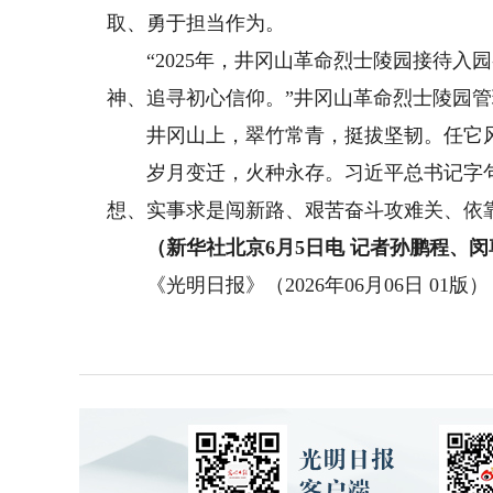
取、勇于担当作为。
“2025年，井冈山革命烈士陵园接待入园
神、追寻初心信仰。”井冈山革命烈士陵园
井冈山上，翠竹常青，挺拔坚韧。任它风
岁月变迁，火种永存。习近平总书记字句
想、实事求是闯新路、艰苦奋斗攻难关、依
（新华社北京6月5日电 记者孙鹏程、闵
《光明日报》（2026年06月06日 01版）