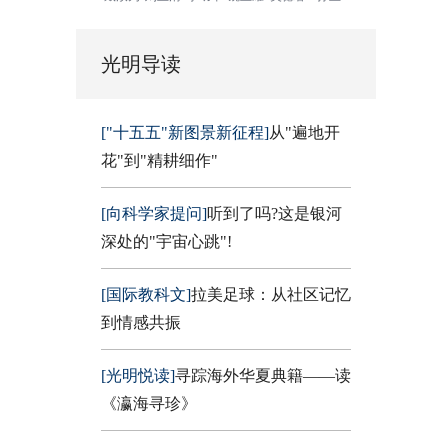
光明导读
["十五五"新图景新征程]
从"遍地开
花"到"精耕细作"
[向科学家提问]
听到了吗?这是银河
深处的"宇宙心跳"!
[国际教科文]
拉美足球：从社区记忆
到情感共振
[光明悦读]
寻踪海外华夏典籍——读
《瀛海寻珍》