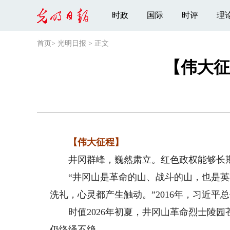
时政
国际
时评
理
首页
>
光明日报
>
正文
【伟大征
【伟大征程】
井冈群峰，巍然肃立。红色政权能够长期
“井冈山是革命的山、战斗的山，也是英
洗礼，心灵都产生触动。”2016年，习近
时值2026年初夏，井冈山革命烈士陵园
仍络绎不绝。