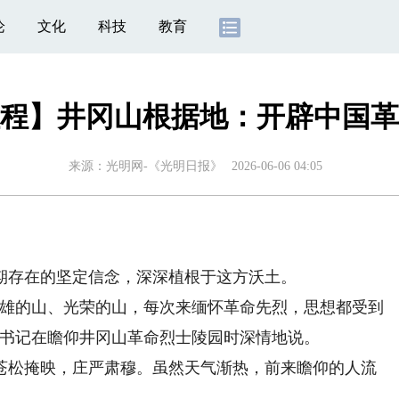
论
文化
科技
教育
程】井冈山根据地：开辟中国革
来源：
光明网-《光明日报》
2026-06-06 04:05
存在的坚定信念，深深植根于这方沃土。
雄的山、光荣的山，每次来缅怀革命先烈，思想都受到
平总书记在瞻仰井冈山革命烈士陵园时深情地说。
苍松掩映，庄严肃穆。虽然天气渐热，前来瞻仰的人流