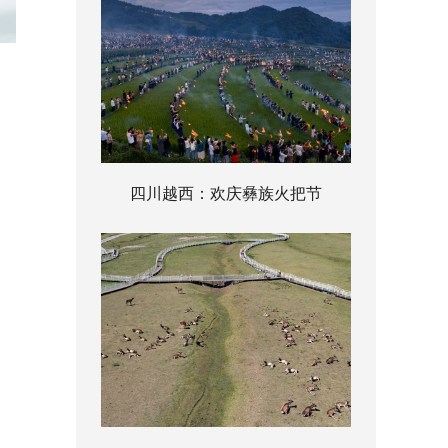
四川越西：欢庆彝族火把节