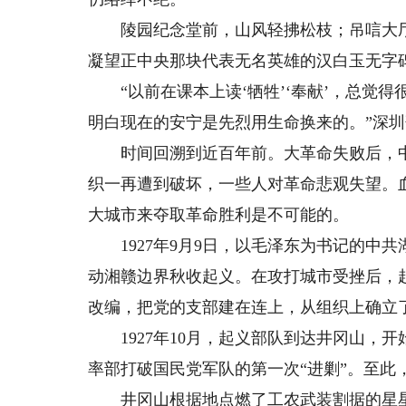
陵园纪念堂前，山风轻拂松枝；吊唁大厅
凝望正中央那块代表无名英雄的汉白玉无字
“以前在课本上读‘牺牲’‘奉献’，总觉得
明白现在的安宁是先烈用生命换来的。”深
时间回溯到近百年前。大革命失败后，中
织一再遭到破坏，一些人对革命悲观失望。
大城市来夺取革命胜利是不可能的。
1927年9月9日，以毛泽东为书记的中
动湘赣边界秋收起义。在攻打城市受挫后，
改编，把党的支部建在连上，从组织上确立
1927年10月，起义部队到达井冈山，开始
率部打破国民党军队的第一次“进剿”。至此
井冈山根据地点燃了工农武装割据的星星