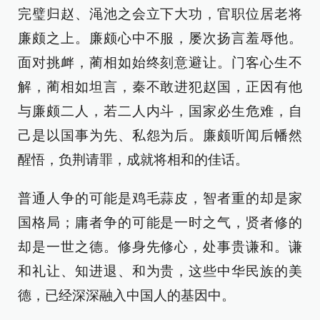
完璧归赵、渑池之会立下大功，官职位居老将
廉颇之上。廉颇心中不服，屡次扬言羞辱他。
面对挑衅，蔺相如始终刻意避让。门客心生不
解，蔺相如坦言，秦不敢进犯赵国，正因有他
与廉颇二人，若二人内斗，国家必生危难，自
己是以国事为先、私怨为后。廉颇听闻后幡然
醒悟，负荆请罪，成就将相和的佳话。
普通人争的可能是鸡毛蒜皮，智者重的却是家
国格局；庸者争的可能是一时之气，贤者修的
却是一世之德。修身先修心，处事贵谦和。谦
和礼让、知进退、和为贵，这些中华民族的美
德，已经深深融入中国人的基因中。