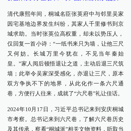
清代康熙年间，桐城名臣张英府中与邻里吴家
因宅基地边界发生纠纷，其家人千里修书到京
城求助。当时张英位高权重，却未以势压人，
仅回复一首小诗：“一纸书来只为墙，让他三尺
又何妨。长城万里今犹在，不见当年秦始
皇。”家人阅后顿悟退让之道，主动后退三尺筑
墙；此举令吴家深受感化，亦退让三尺，原本
双方争执不下的地界，从此化作一条六尺通
巷，方便行人往来，成就了“六尺巷”礼让佳话。
2024年10月17日，习近平总书记来到安庆桐城
市考察。总书记来到六尺巷，了解六尺巷历史
及其传承，察看“桐城派”相关文物资料，听取当