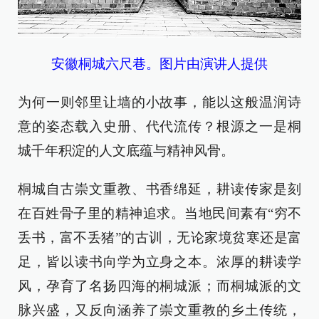
安徽桐城六尺巷。图片由演讲人提供
为何一则邻里让墙的小故事，能以这般温润诗
意的姿态载入史册、代代流传？根源之一是桐
城千年积淀的人文底蕴与精神风骨。
桐城自古崇文重教、书香绵延，耕读传家是刻
在百姓骨子里的精神追求。当地民间素有“穷不
丢书，富不丢猪”的古训，无论家境贫寒还是富
足，皆以读书向学为立身之本。浓厚的耕读学
风，孕育了名扬四海的桐城派；而桐城派的文
脉兴盛，又反向涵养了崇文重教的乡土传统，