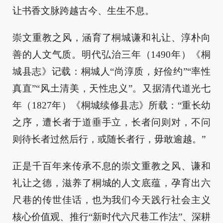
让书香文脉跨越古今、生生不息。
崇文重教之风，涵育了桐城谦和礼让、淳朴向
善的人文气质。明代弘治三年（1490年）《桐
城县志》记载：桐城人“尚淳质，好俭约”“率性
真直”“风土清美，天性忠义”。又据清代道光七
年（1827年）《桐城续修县志》所载：“重长幼
之序，遭长者于道垂手立，长者问则对，不问
则待长者过然后行，或随长者行，毋敢逾越。”
正是千百年来传承不息的崇文重教之风、谦和
礼让之德，滋养了桐城的人文底蕴，孕育出六
尺巷的传世佳话，也为我们今天践行社会主义
核心价值观、推行“新时代六尺巷工作法”、深耕