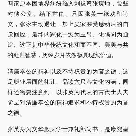
两家原本因地界纠纷陷入剑拔弩张境地，险些
对簿公堂、结下世仇。只因张英一纸劝和诗
文，张家主动退让，加上吴家深受感动后的自
觉回应，最终两家化干戈为玉帛、化隔阂为通
途。这正是中华传统文化和而不同、美美与共
的处世智慧，历经岁月依然极具现实价值。
清廉奉公的精神以及不恃权贵的为官之德，这
是职业层面的礼让。品读六尺巷文化内涵，同
样还需要注意到，以张英为代表的古代士大夫
阶层对清廉奉公的精神追求和不恃权贵的为官
之德。
张英身为文华殿大学士兼礼部尚书，是康熙皇