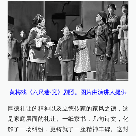
黄梅戏《六尺巷·宽》剧照。图片由演讲人提供
厚德礼让的精神以及立德传家的家风之德，这
是家庭层面的礼让。一纸家书，几句诗文，化
解了一场纠纷，更铸就了一座精神丰碑。这封