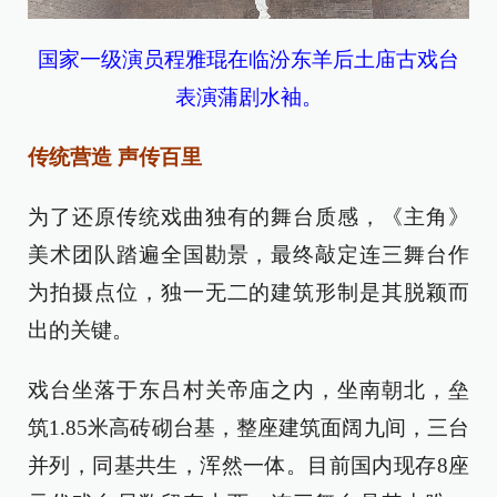
国家一级演员程雅琨在临汾东羊后土庙古戏台
表演蒲剧水袖。
传统营造 声传百里
为了还原传统戏曲独有的舞台质感，《主角》
美术团队踏遍全国勘景，最终敲定连三舞台作
为拍摄点位，独一无二的建筑形制是其脱颖而
出的关键。
戏台坐落于东吕村关帝庙之内，坐南朝北，垒
筑1.85米高砖砌台基，整座建筑面阔九间，三台
并列，同基共生，浑然一体。目前国内现存8座