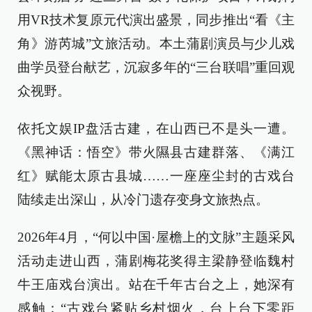
用VR技术复原元代演出盛景，同步推出“看《主
角》游芮城”文旅活动。本土蒲剧演员与少儿戏
曲学员登台献艺，沉寂多年的“三台联唱”重回观
众视野。
依托文娱IP盘活古建，在山西已不是头一遭。
《黑神话：悟空》带火隰县古建群落、《满江
红》赋能太原古县城……一座座尘封的古戏台
陆续走出深山，从冷门遗存变身文旅热点。
2026年4月，“何以中国·屋檐上的文脉”主题采风
活动走进山西，蒲剧梅花奖得主梁静登临魏村
牛王庙戏台演出。站在千年古台之上，她深有
感触：“古戏台紧贴乡村烟火，台上台下零距