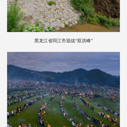
黑龙江省同江市迎战“双洪峰”