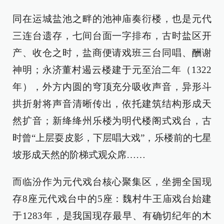
同在运城盐池之畔的池神庙奏衍楼，也是元代
三连台遗存，七间台面一字排布，古时盐区开
产、收仓之时，盐商便请戏班三台同唱、酬谢
神明；永济董村遏云楼建于元至治二年（1322
年），外方内圆的穹顶充分吸收声音，异形斗
拱折射将声音清晰传出，依托建筑结构形成天
然扩音；新绛绛州乐楼为明代楼阁式戏台，古
时曾“上层耍皮影，下层唱大戏”，乐楼前的七星
坡形成天然的阶梯式观众席……
而临汾作为元代戏台核心聚集区，坐拥全国现
存8座元代戏台中的5座：魏村牛王庙戏台始建
于1283年，是我国现存最早、有确切纪年的木