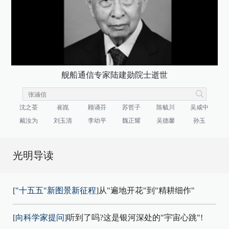
舰船通信专家陆建勋院士逝世
沈之荃
崔崑
顾诵芬
苏哲子
陈毓川
吴咸中
戴汝为
刘玉清
李幼平
魏正耀
吴德馨
孙玉
光明导读
["十五五"新图景新征程]
从"遍地开花"到"精耕细作"
[向科学家提问]
听到了吗?这是银河深处的"宇宙心跳"!