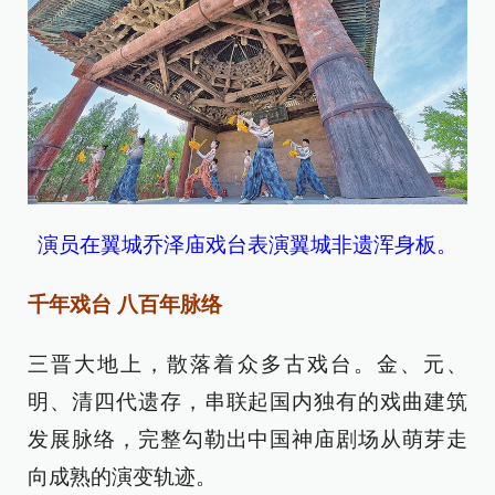
演员在翼城乔泽庙戏台表演翼城非遗浑身板。
千年戏台 八百年脉络
三晋大地上，散落着众多古戏台。金、元、
明、清四代遗存，串联起国内独有的戏曲建筑
发展脉络，完整勾勒出中国神庙剧场从萌芽走
向成熟的演变轨迹。