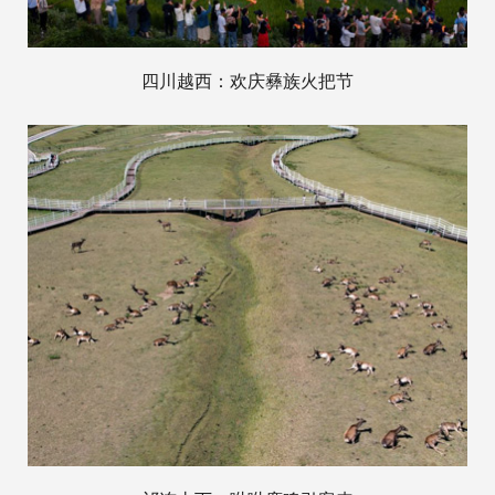
四川越西：欢庆彝族火把节