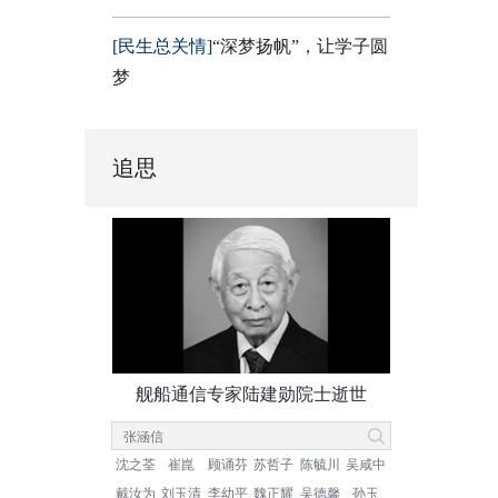
[民生总关情]
“深梦扬帆”，让学子圆
梦
追思
舰船通信专家陆建勋院士逝世
沈之荃
崔崑
顾诵芬
苏哲子
陈毓川
吴咸中
戴汝为
刘玉清
李幼平
魏正耀
吴德馨
孙玉