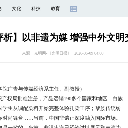
论
文化
科技
教育
评析】以非遗为媒 增强中外文明
来源：
光明网-《光明日报》
2026-06-09 04:00
院广告与传媒经济系主任、副教授）
产权局批准注册，产品远销190多个国家和地区；白族
国学生从调配染料开始完整体验扎染工序；黎族传统纺
际时尚舞台……当前，中国非遗正深度融入国际市场。
是一致的。当前，非遗出海已经跨过以展示和表演为