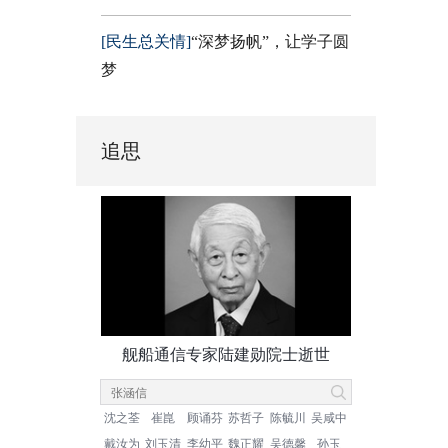
[民生总关情]
“深梦扬帆”，让学子圆
梦
追思
舰船通信专家陆建勋院士逝世
沈之荃
崔崑
顾诵芬
苏哲子
陈毓川
吴咸中
戴汝为
刘玉清
李幼平
魏正耀
吴德馨
孙玉