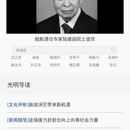
舰船通信专家陆建勋院士逝世
沈之荃
崔崑
顾诵芬
苏哲子
陈毓川
吴咸中
戴汝为
刘玉清
李幼平
魏正耀
吴德馨
孙玉
光明导读
[文化评析]
旅游演艺带来新机遇
[新闻随笔]
这场接力折射出向上向善社会力量