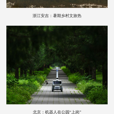
浙江安吉：暑期乡村文旅热
北京：机器人在公园“上岗”