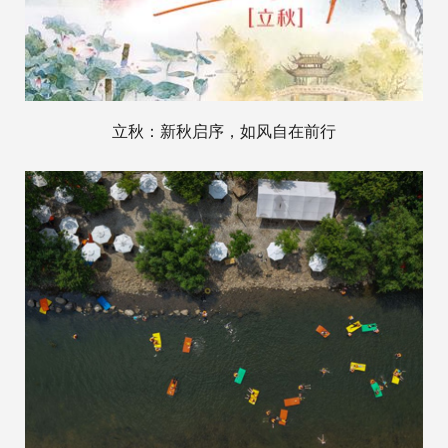
立秋：新秋启序，如风自在前行