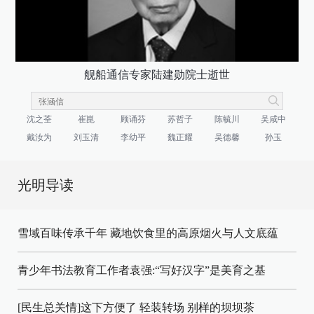
舰船通信专家陆建勋院士逝世
沈之荃
崔崑
顾诵芬
苏哲子
陈毓川
吴咸中
戴汝为
刘玉清
李幼平
魏正耀
吴德馨
孙玉
光明导读
雪域百味传承千年 藏地饮食里的高原烟火与人文底蕴
青少年书法教育工作者袁强:“写好汉字”是美育之基
[民生总关情]这下方便了
轻装转场
别样的坝坝茶