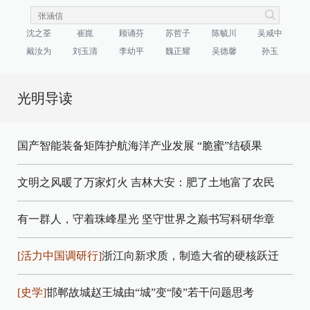
沈之荃
崔崑
顾诵芬
苏哲子
陈毓川
吴咸中
戴汝为
刘玉清
李幼平
魏正耀
吴德馨
孙玉
光明导读
国产智能装备矩阵护航海洋产业发展
“脆蜜”结硕果
文明之风暖了万家灯火
吉林大安：肥了土地富了农民
有一群人，守着珠峰星光
坚守世界之巅书写科研华章
[活力中国调研行]
浙江向新求质，制造大省的硬核跃迁
[史学]
邯郸故城赵王城由“城”变“陵”若干问题思考