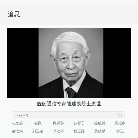
追思
舰船通信专家陆建勋院士逝世
沈之荃
崔崑
顾诵芬
苏哲子
陈毓川
吴咸中
戴汝为
刘玉清
李幼平
魏正耀
吴德馨
孙玉