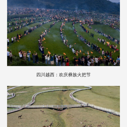
四川越西：欢庆彝族火把节