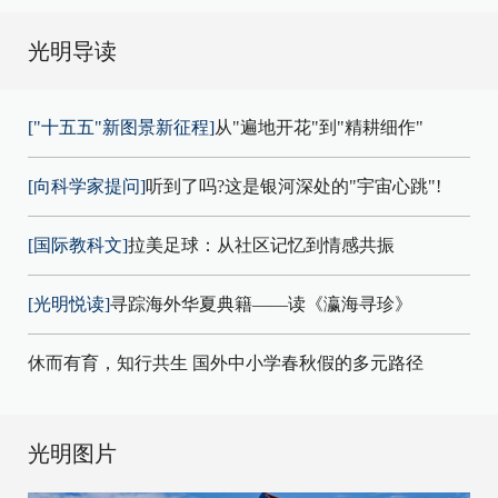
光明导读
["十五五"新图景新征程]
从"遍地开花"到"精耕细作"
[向科学家提问]
听到了吗?这是银河深处的"宇宙心跳"!
[国际教科文]
拉美足球：从社区记忆到情感共振
[光明悦读]
寻踪海外华夏典籍——读《瀛海寻珍》
休而有育，知行共生 国外中小学春秋假的多元路径
光明图片