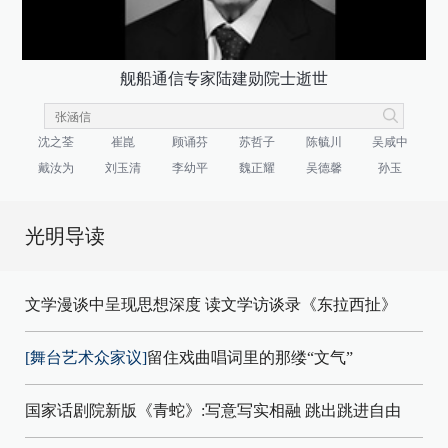
舰船通信专家陆建勋院士逝世
沈之荃
崔崑
顾诵芬
苏哲子
陈毓川
吴咸中
戴汝为
刘玉清
李幼平
魏正耀
吴德馨
孙玉
光明导读
文学漫谈中呈现思想深度 读文学访谈录《东拉西扯》
[舞台艺术众家议]
留住戏曲唱词里的那缕“文气”
国家话剧院新版《青蛇》:写意写实相融 跳出跳进自由