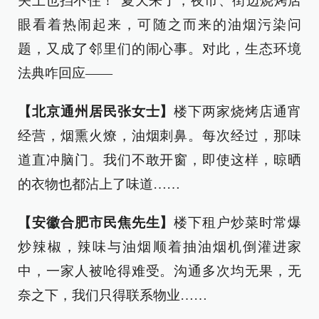
关上也挡不住！”夏天来了，夜市、街边烧烤店
眼看着热闹起来，可随之而来的油烟污染问
题，又成了邻里们的闹心事。对此，生态环境
法典咋回应——
【北京通州居民张女士】
楼下两家烧烤店通宵
经营，烟熏火燎，油烟刺鼻。每次经过，那味
道直冲脑门。我们不敢开窗，即使这样，晾晒
的衣物也都沾上了味道……
【安徽合肥市民焦先生】
楼下租户炒菜时常爆
炒辣椒，辣味与油烟顺着抽油烟机倒灌进家
中，一家人被呛得难受。沟通多次均无果，无
奈之下，我们只得联系物业……