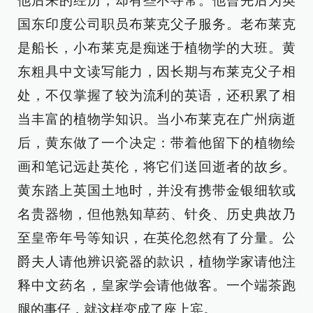
他后来的经历，却有些不寻常。他曾先后为英
国东印度公司职员布莱克父子服务。老布莱克
是船长，小布莱克是痴迷于植物学的大班。黄
东粗具中文读写能力，因长期与布莱克父子相
处，不仅掌握了较为流利的英语，还积累了相
当丰富的植物学知识。当小布莱克在广州病逝
后，黄东做了一个决定：带着他留下的植物绘
画和笔记远赴英伦，将它们送回逝者的故乡。
黄东踏上英国土地时，并没有携带金银细软或
名贵器物，但他熟知草药、针灸、历史典故乃
至皇帝年号等知识，在英伦忽然有了分量。公
爵夫人请他辨识瓷器的款识，植物学家请他注
释中文药名，皇家学会请他做客。一个端茶跑
腿的事仔，就这样变成了座上宾。