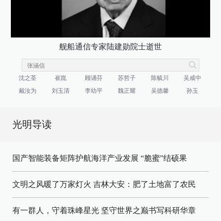
舰船通信专家陆建勋院士逝世
沈之荃
崔崑
顾诵芬
苏哲子
陈毓川
吴咸中
戴汝为
刘玉清
李幼平
魏正耀
吴德馨
孙玉
光明导读
国产智能装备矩阵护航海洋产业发展
“脆蜜”结硕果
文明之风暖了万家灯火
吉林大安：肥了土地富了农民
有一群人，守着珠峰星光
坚守世界之巅书写科研华章